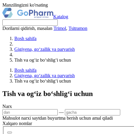
Manzilingizni ko'rsating
Katalog
Dorilarni qidirish, masalan
Trimol
,
Tsitramon
Bosh sahifa
Gigiyena, go‘zallik va parvarish
Tish va og‘iz bo‘shlig‘i uchun
Bosh sahifa
Gigiyena, go‘zallik va parvarish
Tish va og‘iz bo‘shlig‘i uchun
Tish va og‘iz bo‘shlig‘i uchun
Narx
—
Mahsulot narxi saytdan buyurtma berish uchun amal qiladi
Xalqaro nomlar