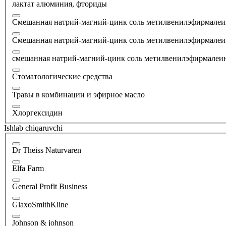
лактат алюминия, фториды
Смешанная натрий-магний-цинк соль метилвенилэфирмалеи
Смешанная натрий-магний-цинк соль метилвенилэфирмалеино
смешанная натрий-магний-цинк соль метилвенилэфирмалеино
Стоматологические средства
Травы в комбинации и эфирное масло
Хлоргексидин
Ishlab chiqaruvchi
Dr Theiss Naturvaren
Elfa Farm
General Profit Business
GlaxoSmithKline
Johnson & johnson