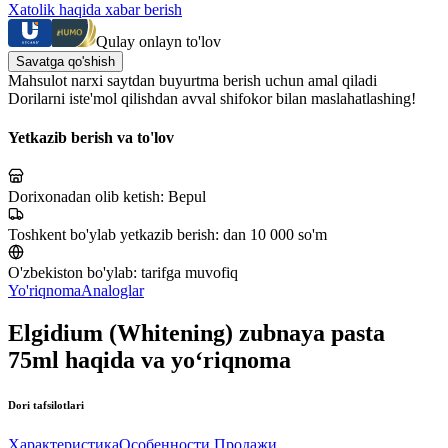
Xatolik haqida xabar berish
Qulay onlayn to'lov
Savatga qo'shish
Mahsulot narxi saytdan buyurtma berish uchun amal qiladi
Dorilarni iste'mol qilishdan avval shifokor bilan maslahatlashing!
Yetkazib berish va to'lov
Dorixonadan olib ketish:
Bepul
Toshkent bo'ylab yetkazib berish:
dan 10 000 so'm
O'zbekiston bo'ylab:
tarifga muvofiq
Yo'riqnoma
Analoglar
Elgidium (Whitening) zubnaya pasta
75ml haqida va yo‘riqnoma
Dori tafsilotlari
Характеристика
Особенности Продажи