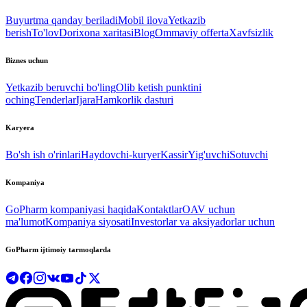
Buyurtma qanday beriladi
Mobil ilova
Yetkazib
berish
To'lov
Dorixona xaritasi
Blog
Ommaviy offerta
Xavfsizlik
Biznes uchun
Yetkazib beruvchi bo'ling
Olib ketish punktini
oching
Tenderlar
Ijara
Hamkorlik dasturi
Karyera
Bo'sh ish o'rinlari
Haydovchi-kuryer
Kassir
Yig'uvchi
Sotuvchi
Kompaniya
GoPharm kompaniyasi haqida
Kontaktlar
OAV uchun
ma'lumot
Kompaniya siyosati
Investorlar va aksiyadorlar uchun
GoPharm ijtimoiy tarmoqlarda