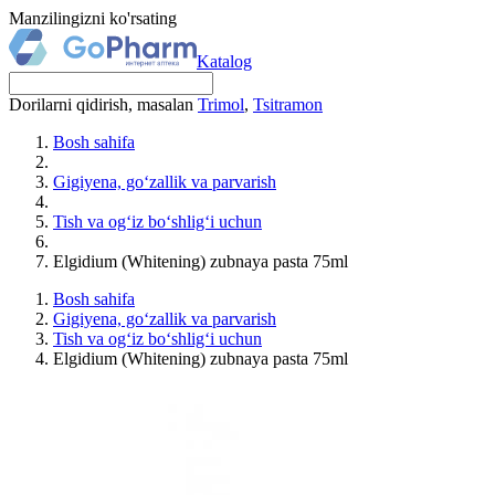
Manzilingizni ko'rsating
Katalog
Dorilarni qidirish, masalan
Trimol
,
Tsitramon
Bosh sahifa
Gigiyena, go‘zallik va parvarish
Tish va og‘iz bo‘shlig‘i uchun
Elgidium (Whitening) zubnaya pasta 75ml
Bosh sahifa
Gigiyena, go‘zallik va parvarish
Tish va og‘iz bo‘shlig‘i uchun
Elgidium (Whitening) zubnaya pasta 75ml