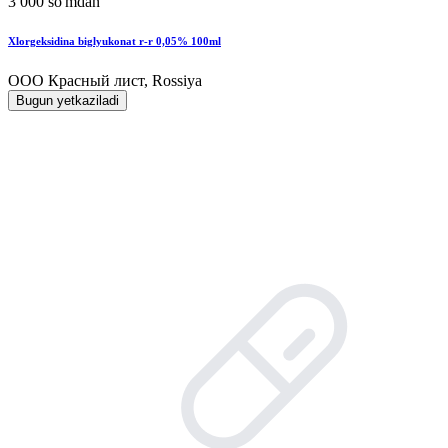
3 000 so'mdan
Xlorgeksidina biglyukonat r-r 0,05% 100ml
ООО Красный лист, Rossiya
Bugun yetkaziladi