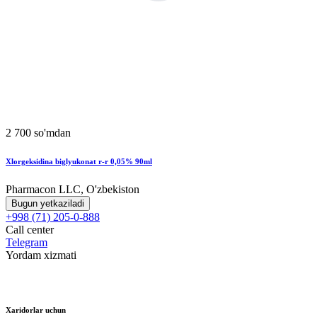
2 700 so'mdan
Xlorgeksidina biglyukonat r-r 0,05% 90ml
Pharmacon LLC, O'zbekiston
Bugun yetkaziladi
+998 (71) 205-0-888
Call center
Telegram
Yordam xizmati
Xaridorlar uchun