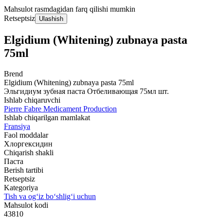
Mahsulot rasmdagidan farq qilishi mumkin
Retseptsiz
Ulashish
Elgidium (Whitening) zubnaya pasta
75ml
Brend
Elgidium (Whitening) zubnaya pasta 75ml
Эльгидиум зубная паста Отбеливающая 75мл шт.
Ishlab chiqaruvchi
Pierre Fabre Medicament Production
Ishlab chiqarilgan mamlakat
Fransiya
Faol moddalar
Хлоргексидин
Chiqarish shakli
Паста
Berish tartibi
Retseptsiz
Kategoriya
Tish va og‘iz bo‘shlig‘i uchun
Mahsulot kodi
43810