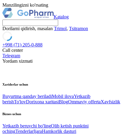
Manzilingizni ko'rsating
Katalog
Dorilarni qidirish, masalan
Trimol
,
Tsitramon
+998 (71) 205-0-888
Call center
Telegram
Yordam xizmati
Xaridorlar uchun
Buyurtma qanday beriladi
Mobil ilova
Yetkazib
berish
To'lov
Dorixona xaritasi
Blog
Ommaviy offerta
Xavfsizlik
Biznes uchun
Yetkazib beruvchi bo'ling
Olib ketish punktini
oching
Tenderlar
Ijara
Hamkorlik dasturi