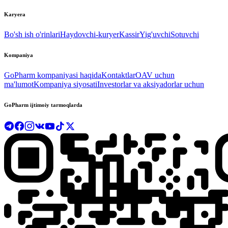
Karyera
Bo'sh ish o'rinlari
Haydovchi-kuryer
Kassir
Yig'uvchi
Sotuvchi
Kompaniya
GoPharm kompaniyasi haqida
Kontaktlar
OAV uchun
ma'lumot
Kompaniya siyosati
Investorlar va aksiyadorlar uchun
GoPharm ijtimoiy tarmoqlarda