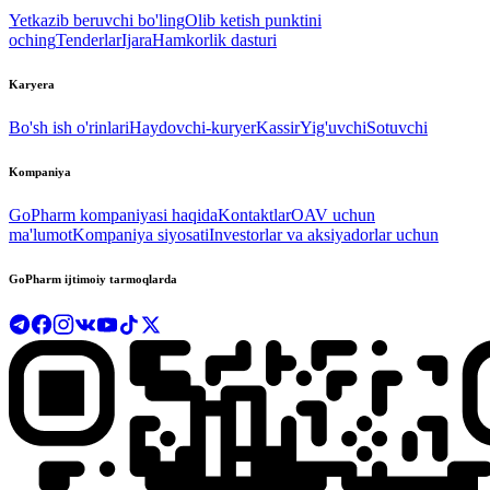
Yetkazib beruvchi bo'ling
Olib ketish punktini
oching
Tenderlar
Ijara
Hamkorlik dasturi
Karyera
Bo'sh ish o'rinlari
Haydovchi-kuryer
Kassir
Yig'uvchi
Sotuvchi
Kompaniya
GoPharm kompaniyasi haqida
Kontaktlar
OAV uchun
ma'lumot
Kompaniya siyosati
Investorlar va aksiyadorlar uchun
GoPharm ijtimoiy tarmoqlarda