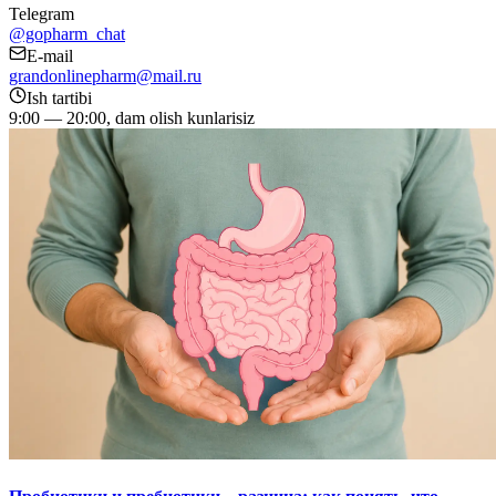
Telegram
@gopharm_chat
E-mail
grandonlinepharm@mail.ru
Ish tartibi
9:00 — 20:00, dam olish kunlarisiz