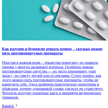
Как разумно и безопасно решать вопрос – сколько можно
пить противовирусные препараты
Простая и важная вещь – лекарства помогают, но правила
приема у многих вызывают вопросы. Особенно важны
противовирусные средства — их часто принимают «про
запас», по совету друзей или из рекламы. Стоит понять, как
долго можно пить противовирусные препараты, чтобы не
навредить себе. Здесь разберем практические ориентиры и
объясним, почему одинаковой схемы для всех не существует.
Читатель получит понятные шаги и минимум медицинских
терминов.
Batafsil