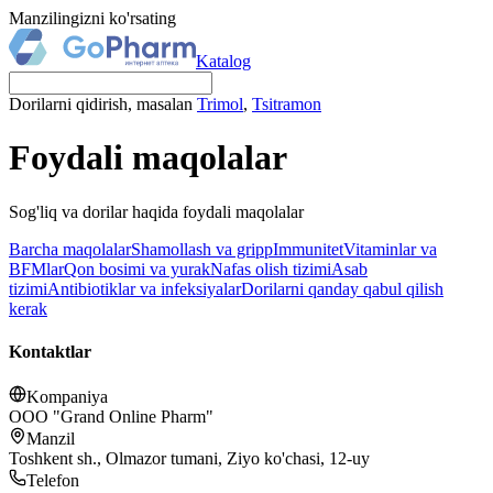
Manzilingizni ko'rsating
Katalog
Dorilarni qidirish, masalan
Trimol
,
Tsitramon
Foydali maqolalar
Sog'liq va dorilar haqida foydali maqolalar
Barcha maqolalar
Shamollash va gripp
Immunitet
Vitaminlar va
BFMlar
Qon bosimi va yurak
Nafas olish tizimi
Asab
tizimi
Antibiotiklar va infeksiyalar
Dorilarni qanday qabul qilish
kerak
Kontaktlar
Kompaniya
OOO "Grand Online Pharm"
Manzil
Toshkent sh., Olmazor tumani, Ziyo ko'chasi, 12-uy
Telefon