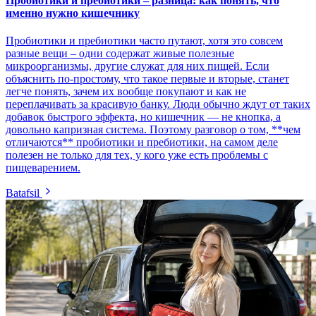
Пробиотики и пребиотики – разница: как понять, что
именно нужно кишечнику
Пробиотики и пребиотики часто путают, хотя это совсем
разные вещи – одни содержат живые полезные
микроорганизмы, другие служат для них пищей. Если
объяснить по-простому, что такое первые и вторые, станет
легче понять, зачем их вообще покупают и как не
переплачивать за красивую банку. Люди обычно ждут от таких
добавок быстрого эффекта, но кишечник — не кнопка, а
довольно капризная система. Поэтому разговор о том, **чем
отличаются** пробиотики и пребиотики, на самом деле
полезен не только для тех, у кого уже есть проблемы с
пищеварением.
Batafsil