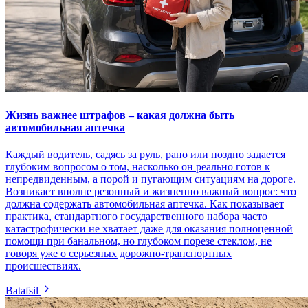
Жизнь важнее штрафов – какая должна быть
автомобильная аптечка
Каждый водитель, садясь за руль, рано или поздно задается
глубоким вопросом о том, насколько он реально готов к
непредвиденным, а порой и пугающим ситуациям на дороге.
Возникает вполне резонный и жизненно важный вопрос: что
должна содержать автомобильная аптечка. Как показывает
практика, стандартного государственного набора часто
катастрофически не хватает даже для оказания полноценной
помощи при банальном, но глубоком порезе стеклом, не
говоря уже о серьезных дорожно-транспортных
происшествиях.
Batafsil