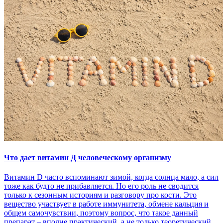
Что дает витамин Д человеческому организму
Витамин D часто вспоминают зимой, когда солнца мало, а сил
тоже как будто не прибавляется. Но его роль не сводится
только к сезонным историям и разговору про кости. Это
вещество участвует в работе иммунитета, обмене кальция и
общем самочувствии, поэтому вопрос, что такое данный
препарат – вполне практический, а не только теоретический.