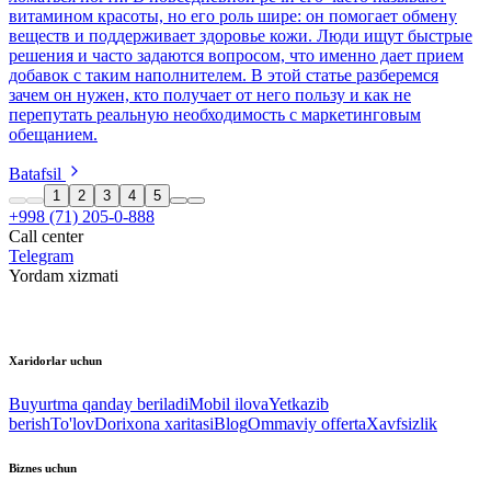
витамином красоты, но его роль шире: он помогает обмену
веществ и поддерживает здоровье кожи. Люди ищут быстрые
решения и часто задаются вопросом, что именно дает прием
добавок с таким наполнителем. В этой статье разберемся
зачем он нужен, кто получает от него пользу и как не
перепутать реальную необходимость с маркетинговым
обещанием.
Batafsil
1
2
3
4
5
+998 (71) 205-0-888
Call center
Telegram
Yordam xizmati
Xaridorlar uchun
Buyurtma qanday beriladi
Mobil ilova
Yetkazib
berish
To'lov
Dorixona xaritasi
Blog
Ommaviy offerta
Xavfsizlik
Biznes uchun