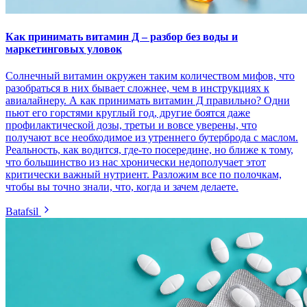
Как принимать витамин Д – разбор без воды и
маркетинговых уловок
Солнечный витамин окружен таким количеством мифов, что
разобраться в них бывает сложнее, чем в инструкциях к
авиалайнеру. А как принимать витамин Д правильно? Одни
пьют его горстями круглый год, другие боятся даже
профилактической дозы, третьи и вовсе уверены, что
получают все необходимое из утреннего бутерброда с маслом.
Реальность, как водится, где-то посередине, но ближе к тому,
что большинство из нас хронически недополучает этот
критически важный нутриент. Разложим все по полочкам,
чтобы вы точно знали, что, когда и зачем делаете.
Batafsil