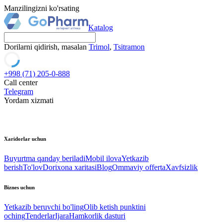
Manzilingizni ko'rsating
Katalog
Dorilarni qidirish, masalan
Trimol
,
Tsitramon
+998 (71) 205-0-888
Call center
Telegram
Yordam xizmati
Xaridorlar uchun
Buyurtma qanday beriladi
Mobil ilova
Yetkazib
berish
To'lov
Dorixona xaritasi
Blog
Ommaviy offerta
Xavfsizlik
Biznes uchun
Yetkazib beruvchi bo'ling
Olib ketish punktini
oching
Tenderlar
Ijara
Hamkorlik dasturi