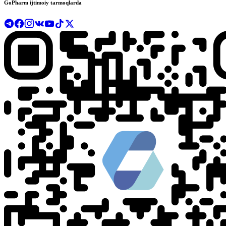
GoPharm ijtimoiy tarmoqlarda