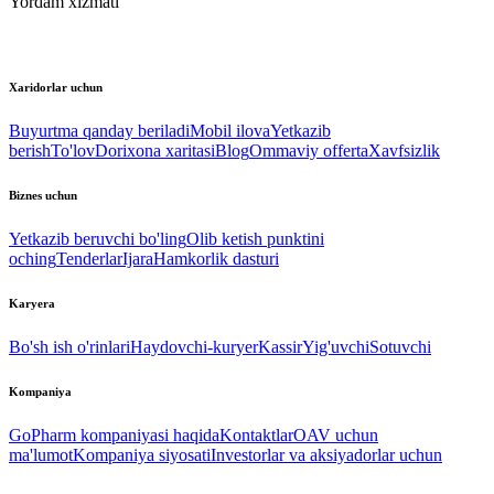
Yordam xizmati
Xaridorlar uchun
Buyurtma qanday beriladi
Mobil ilova
Yetkazib
berish
To'lov
Dorixona xaritasi
Blog
Ommaviy offerta
Xavfsizlik
Biznes uchun
Yetkazib beruvchi bo'ling
Olib ketish punktini
oching
Tenderlar
Ijara
Hamkorlik dasturi
Karyera
Bo'sh ish o'rinlari
Haydovchi-kuryer
Kassir
Yig'uvchi
Sotuvchi
Kompaniya
GoPharm kompaniyasi haqida
Kontaktlar
OAV uchun
ma'lumot
Kompaniya siyosati
Investorlar va aksiyadorlar uchun