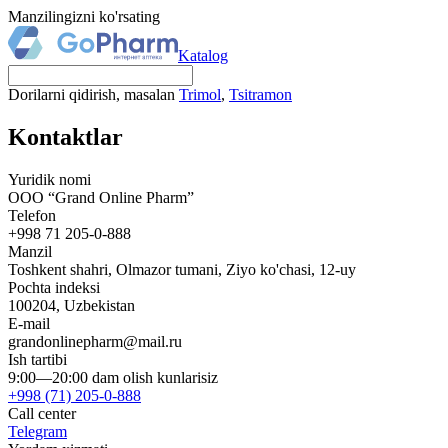
Manzilingizni ko'rsating
Katalog
Dorilarni qidirish, masalan
Trimol
,
Tsitramon
Kontaktlar
Yuridik nomi
OOO “Grand Online Pharm”
Telefon
+998 71 205-0-888
Manzil
Toshkent shahri, Olmazor tumani
,
Ziyo ko'chasi, 12-uy
Pochta indeksi
100204
, Uzbekistan
E-mail
grandonlinepharm@mail.ru
Ish tartibi
9:00—20:00 dam olish kunlarisiz
+998 (71) 205-0-888
Call center
Telegram