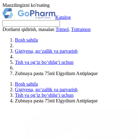
Manzilingizni ko'rsating
Katalog
Dorilarni qidirish, masalan
Trimol
,
Tsitramon
Bosh sahifa
Gigiyena, go‘zallik va parvarish
Tish va og‘iz bo‘shlig‘i uchun
Zubnaya pasta 75ml Elgydium Antiplaque
Bosh sahifa
Gigiyena, go‘zallik va parvarish
Tish va og‘iz bo‘shlig‘i uchun
Zubnaya pasta 75ml Elgydium Antiplaque