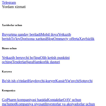
Telegram
Yordam xizmati
Xaridorlar uchun
Buyurtma qanday beriladi
Mobil ilova
Yetkazib
berish
To'lov
Dorixona xaritasi
Blog
Ommaviy offerta
Xavfsizlik
Biznes uchun
Yetkazib beruvchi bo'ling
Olib ketish punktini
oching
Tenderlar
Ijara
Hamkorlik dasturi
Karyera
Bo'sh ish o'rinlari
Haydovchi-kuryer
Kassir
Yig'uvchi
Sotuvchi
Kompaniya
GoPharm kompaniyasi haqida
Kontaktlar
OAV uchun
ma'lumot
Kompaniya siyosati
Investorlar va aksiyadorlar uchun