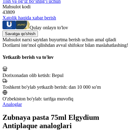
Tish va og‘iz bo‘shlig‘i uchun
Mahsulot kodi
43809
Xatolik haqida xabar berish
Qulay onlayn to'lov
Savatga qo'shish
Mahsulot narxi saytdan buyurtma berish uchun amal qiladi
Dorilarni iste'mol qilishdan avval shifokor bilan maslahatlashing!
Yetkazib berish va to'lov
Dorixonadan olib ketish:
Bepul
Toshkent bo'ylab yetkazib berish:
dan 10 000 so'm
O'zbekiston bo'ylab:
tarifga muvofiq
Analoglar
Zubnaya pasta 75ml Elgydium
Antiplaque analoglari