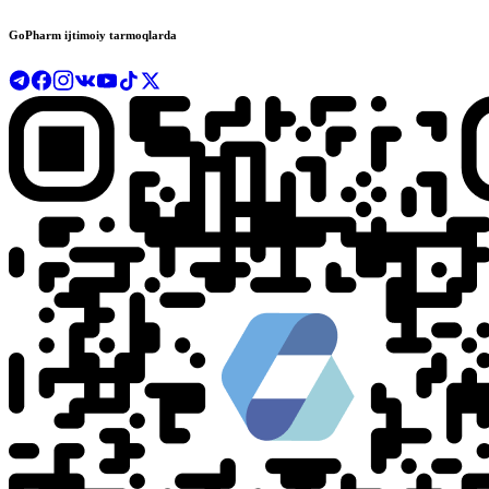
GoPharm ijtimoiy tarmoqlarda