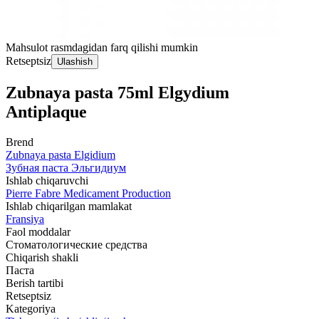
Mahsulot rasmdagidan farq qilishi mumkin
Retseptsiz
Ulashish
Zubnaya pasta 75ml Elgydium
Antiplaque
Brend
Zubnaya pasta Elgidium
Зубная паста Эльгидиум
Ishlab chiqaruvchi
Pierre Fabre Medicament Production
Ishlab chiqarilgan mamlakat
Fransiya
Faol moddalar
Стоматологические средства
Chiqarish shakli
Паста
Berish tartibi
Retseptsiz
Kategoriya