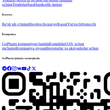
Yetkazib beruvchi bo'ling
Olib ketish punktini
oching
Tenderlar
Ijara
Hamkorlik dasturi
Karyera
Bo'sh ish o'rinlari
Haydovchi-kuryer
Kassir
Yig'uvchi
Sotuvchi
Kompaniya
GoPharm kompaniyasi haqida
Kontaktlar
OAV uchun
ma'lumot
Kompaniya siyosati
Investorlar va aksiyadorlar uchun
GoPharm ijtimoiy tarmoqlarda