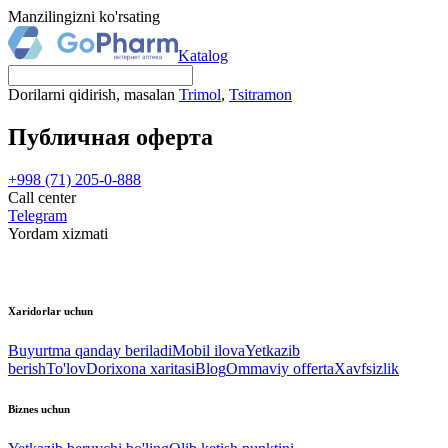
Manzilingizni ko'rsating
Katalog
Dorilarni qidirish, masalan
Trimol
,
Tsitramon
Публичная оферта
+998 (71) 205-0-888
Call center
Telegram
Yordam xizmati
Xaridorlar uchun
Buyurtma qanday beriladi
Mobil ilova
Yetkazib
berish
To'lov
Dorixona xaritasi
Blog
Ommaviy offerta
Xavfsizlik
Biznes uchun