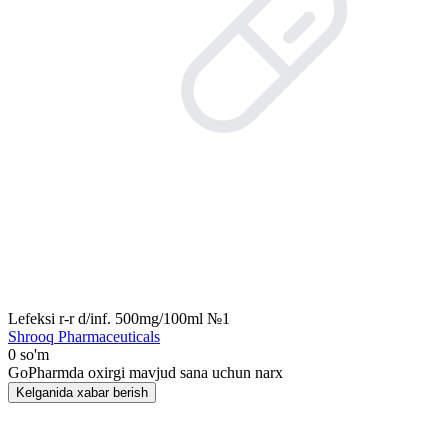
Lefeksi r-r d/inf. 500mg/100ml №1
Shrooq Pharmaceuticals
0 so'm
GoPharmda oxirgi mavjud sana uchun narx
Kelganida xabar berish