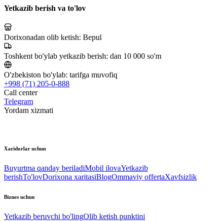
Yetkazib berish va to'lov
Dorixonadan olib ketish:
Bepul
Toshkent bo'ylab yetkazib berish:
dan 10 000 so'm
O'zbekiston bo'ylab:
tarifga muvofiq
+998 (71) 205-0-888
Call center
Telegram
Yordam xizmati
Xaridorlar uchun
Buyurtma qanday beriladi
Mobil ilova
Yetkazib
berish
To'lov
Dorixona xaritasi
Blog
Ommaviy offerta
Xavfsizlik
Biznes uchun
Yetkazib beruvchi bo'ling
Olib ketish punktini