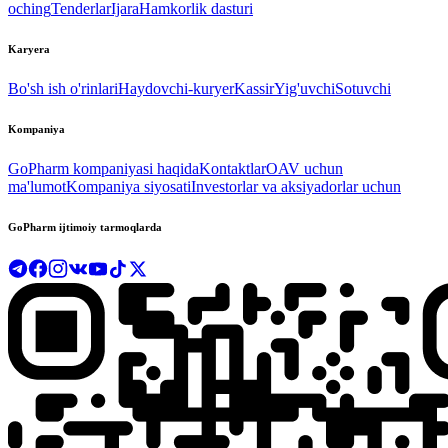
oching
Tenderlar
Ijara
Hamkorlik dasturi
Karyera
Bo'sh ish o'rinlari
Haydovchi-kuryer
Kassir
Yig'uvchi
Sotuvchi
Kompaniya
GoPharm kompaniyasi haqida
Kontaktlar
OAV uchun
ma'lumot
Kompaniya siyosati
Investorlar va aksiyadorlar uchun
GoPharm ijtimoiy tarmoqlarda