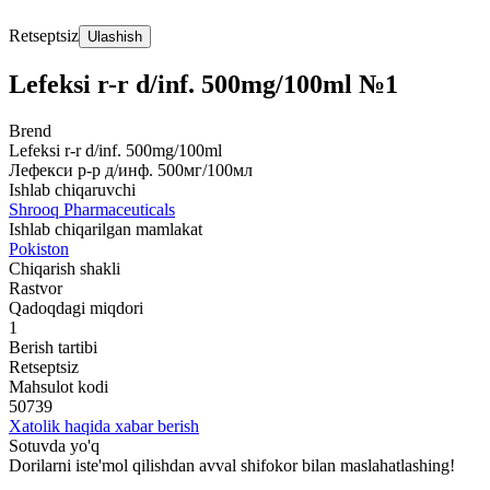
Retseptsiz
Ulashish
Lefeksi r-r d/inf. 500mg/100ml №1
Brend
Lefeksi r-r d/inf. 500mg/100ml
Лефекси р-р д/инф. 500мг/100мл
Ishlab chiqaruvchi
Shrooq Pharmaceuticals
Ishlab chiqarilgan mamlakat
Pokiston
Chiqarish shakli
Rastvor
Qadoqdagi miqdori
1
Berish tartibi
Retseptsiz
Mahsulot kodi
50739
Xatolik haqida xabar berish
Sotuvda yo'q
Dorilarni iste'mol qilishdan avval shifokor bilan maslahatlashing!