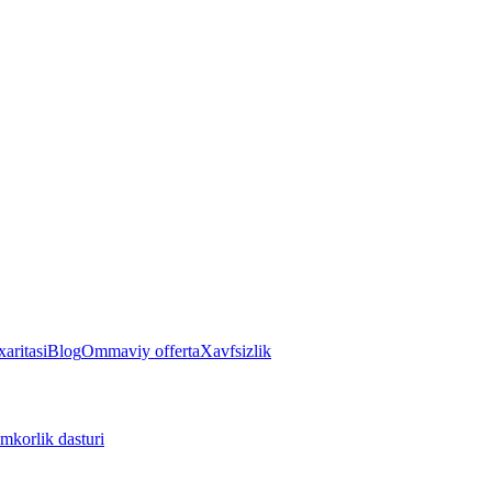
aritasi
Blog
Ommaviy offerta
Xavfsizlik
mkorlik dasturi