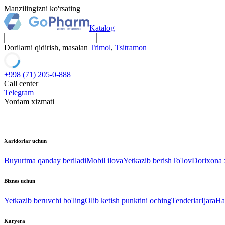
Manzilingizni ko'rsating
Katalog
Dorilarni qidirish, masalan
Trimol
,
Tsitramon
+998 (71) 205-0-888
Call center
Telegram
Yordam xizmati
Xaridorlar uchun
Buyurtma qanday beriladi
Mobil ilova
Yetkazib berish
To'lov
Dorixona x
Biznes uchun
Yetkazib beruvchi bo'ling
Olib ketish punktini oching
Tenderlar
Ijara
Ha
Karyera