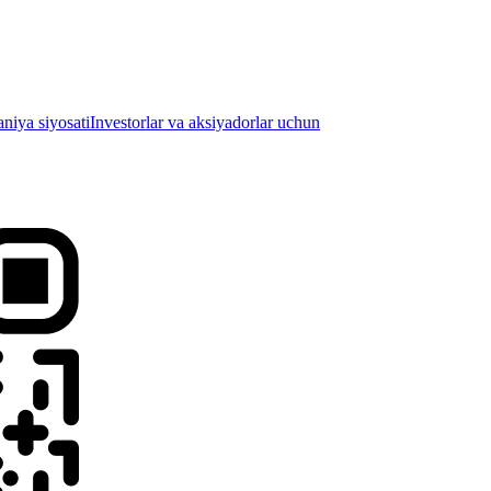
iya siyosati
Investorlar va aksiyadorlar uchun