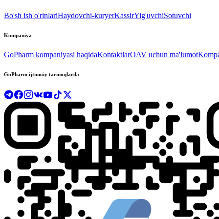
Bo'sh ish o'rinlari
Haydovchi-kuryer
Kassir
Yig'uvchi
Sotuvchi
Kompaniya
GoPharm kompaniyasi haqida
Kontaktlar
OAV uchun ma'lumot
Kompan
GoPharm ijtimoiy tarmoqlarda