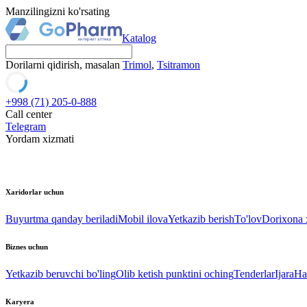
Manzilingizni ko'rsating
Katalog
Dorilarni qidirish, masalan
Trimol
,
Tsitramon
+998 (71) 205-0-888
Call center
Telegram
Yordam xizmati
Xaridorlar uchun
Buyurtma qanday beriladi
Mobil ilova
Yetkazib berish
To'lov
Dorixona x
Biznes uchun
Yetkazib beruvchi bo'ling
Olib ketish punktini oching
Tenderlar
Ijara
Ha
Karyera