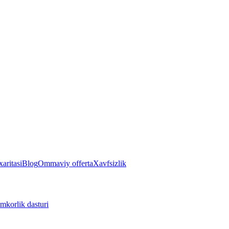
aritasi
Blog
Ommaviy offerta
Xavfsizlik
mkorlik dasturi