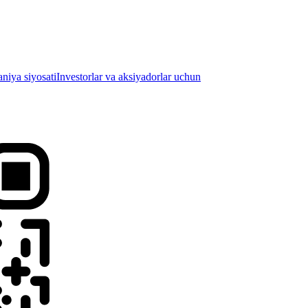
iya siyosati
Investorlar va aksiyadorlar uchun