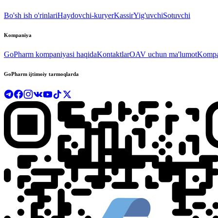
Bo'sh ish o'rinlari
Haydovchi-kuryer
Kassir
Yig'uvchi
Sotuvchi
Kompaniya
GoPharm kompaniyasi haqida
Kontaktlar
OAV uchun ma'lumot
Kompan
GoPharm ijtimoiy tarmoqlarda