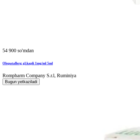
54 900 so'mdan
Olopatallerg gl.kapli 1mg/ml 5ml
Rompharm Company S.r.l, Ruminiya
Bugun yetkaziladi