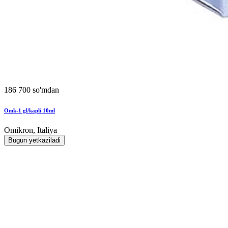
186 700 so'mdan
Omk-1 gl/kapli 10ml
Omikron, Italiya
Bugun yetkaziladi