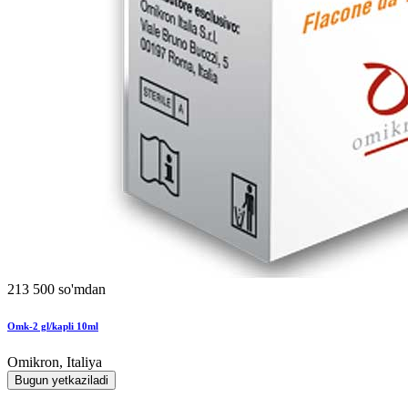
213 500 so'mdan
Omk-2 gl/kapli 10ml
Omikron, Italiya
Bugun yetkaziladi