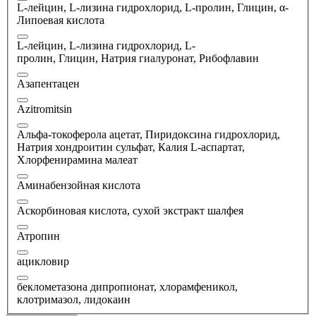
L-лейцин, L-лизина гидрохлорид, L-пролин, Глицин, α-
Липоевая кислота
L-лейцин, L-лизина гидрохлорид, L-
пролин, Глицин, Натрия гиалуронат, Рибофлавин
Азапентацен
Azitromitsin
Альфа-токоферола ацетат, Пиридоксина гидрохлорид,
Натрия хондроитин сульфат, Калия L-аспартат,
Хлорфенирамина малеат
Аминабензойная кислота
Аскорбиновая кислота, сухой экстракт шалфея
Атропин
ацикловир
беклометазона дипропионат, хлорамфеникол,
клотримазол, лидокаин