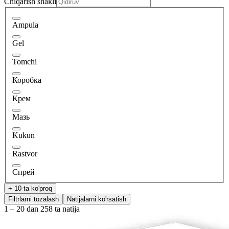
Chiqarish shakli
Ampula
Gel
Tomchi
Коробка
Крем
Мазь
Kukun
Rastvor
Спрей
+ 10 ta ko'proq
Filtrlarni tozalash
Natijalarni ko'rsatish
1 – 20 dan 258 ta natija