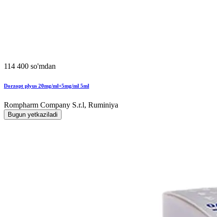
114 400 so'mdan
Dorzopt plyus 20mg/ml+5mg/ml 5ml
Rompharm Company S.r.l, Ruminiya
Bugun yetkaziladi