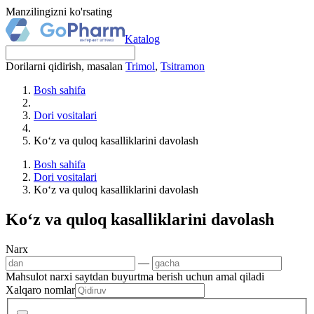
Manzilingizni ko'rsating
Katalog
Dorilarni qidirish, masalan
Trimol
,
Tsitramon
Bosh sahifa
Dori vositalari
Ko‘z va quloq kasalliklarini davolash
Bosh sahifa
Dori vositalari
Ko‘z va quloq kasalliklarini davolash
Ko‘z va quloq kasalliklarini davolash
Narx
—
Mahsulot narxi saytdan buyurtma berish uchun amal qiladi
Xalqaro nomlar