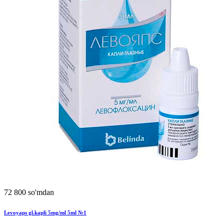
72 800 so'mdan
Levoyaps gl.kapli 5mg/ml 5ml №1