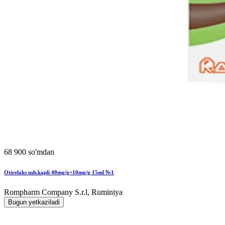
68 900 so'mdan
Otirelaks ush.kapli 40mg/g+10mg/g 15ml №1
Rompharm Company S.r.l, Ruminiya
Bugun yetkaziladi