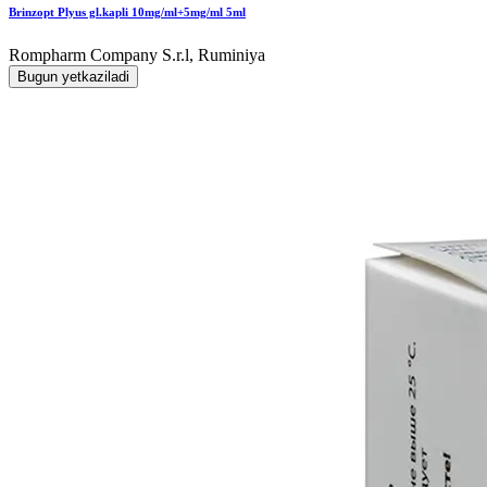
Brinzopt Plyus gl.kapli 10mg/ml+5mg/ml 5ml
Rompharm Company S.r.l, Ruminiya
Bugun yetkaziladi