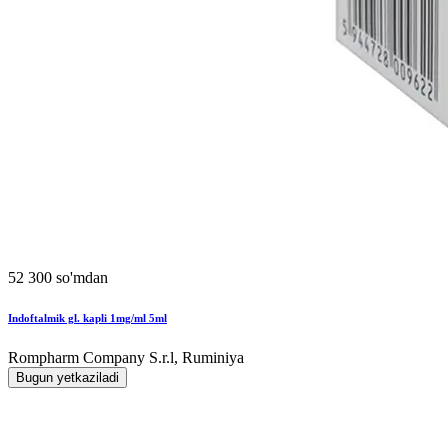
52 300 so'mdan
Indoftalmik gl. kapli 1mg/ml 5ml
Rompharm Company S.r.l, Ruminiya
Bugun yetkaziladi