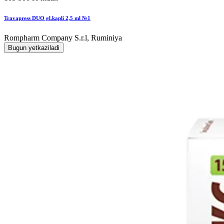
Travapress DUO gl.kapli 2,5 ml №1
Rompharm Company S.r.l, Ruminiya
Bugun yetkaziladi