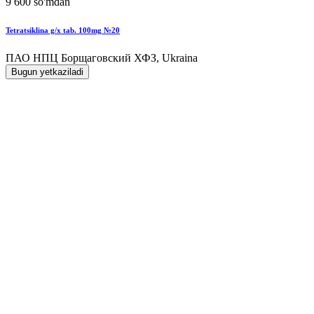
9 600 so'mdan
Tetratsiklina g/x tab. 100mg №20
ПАО НПЦ Борщаговский ХФЗ, Ukraina
Bugun yetkaziladi