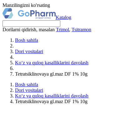
Manzilingizni ko'rsating
Katalog
Dorilarni qidirish, masalan
Trimol
,
Tsitramon
Bosh sahifa
Dori vositalari
Ko‘z va quloq kasalliklarini davolash
Tetratsiklinovaya gl.maz DF 1% 10g
Bosh sahifa
Dori vositalari
Ko‘z va quloq kasalliklarini davolash
Tetratsiklinovaya gl.maz DF 1% 10g