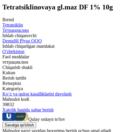
Tetratsiklinovaya gl.maz DF 1% 10g
Brend
Tetratsiklin
Тетрациклин
Ishlab chiqaruvchi
Dentafill Plyus OOO
Ishlab chiqarilgan mamlakat
O'zbekiston
Faol moddalar
тетрациклин
Chiqarish shakli
Kukun
Berish tartibi
Retseptsiz
Kategoriya
Ko‘z va quloq kasalliklarini davolash
Mahsulot kodi
39832
Xatolik haqida xabar berish
Qulay onlayn to'lov
Savatga qo'shish
Mahsulot narxi saytdan buyurtma berish uchun amal qiladi