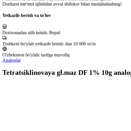
Dorilarni iste'mol qilishdan avval shifokor bilan maslahatlashing!
Yetkazib berish va to'lov
Dorixonadan olib ketish:
Bepul
Toshkent bo'ylab yetkazib berish:
dan 10 000 so'm
O'zbekiston bo'ylab:
tarifga muvofiq
Analoglar
Tetratsiklinovaya gl.maz DF 1% 10g analo