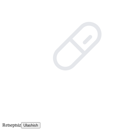
Retseptsiz
Ulashish