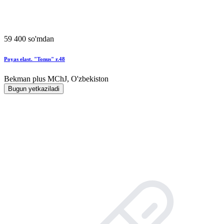
59 400 so'mdan
Poyas elast. "Tonus" r.48
Bekman plus MChJ, O'zbekiston
Bugun yetkaziladi