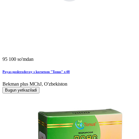
95 100 so'mdan
Poyas poslerodovoy s korsetom "Tonus" r.48
Bekman plus MChJ, O'zbekiston
Bugun yetkaziladi