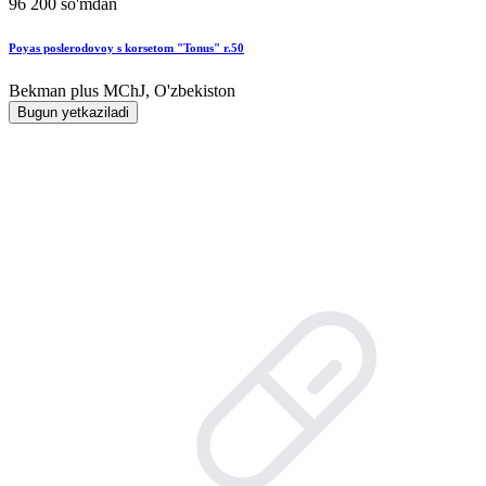
96 200 so'mdan
Poyas poslerodovoy s korsetom "Tonus" r.50
Bekman plus MChJ, O'zbekiston
Bugun yetkaziladi