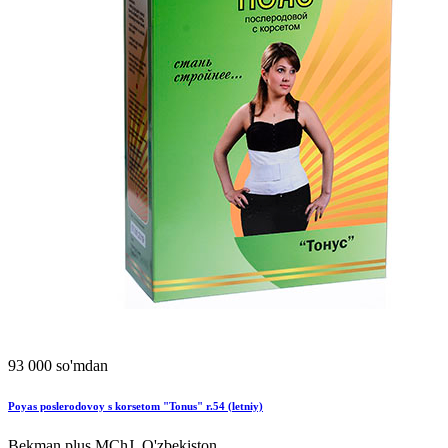
93 000 so'mdan
Poyas poslerodovoy s korsetom "Tonus" r.54 (letniy)
Bekman plus MChJ, O'zbekiston