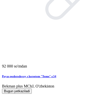
92 000 so'mdan
Poyas poslerodovoy s korsetom "Tonus" r.54
Bekman plus MChJ, O'zbekiston
Bugun yetkaziladi