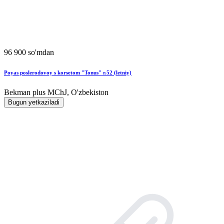
96 900 so'mdan
Poyas poslerodovoy s korsetom "Tonus" r.52 (letniy)
Bekman plus MChJ, O'zbekiston
Bugun yetkaziladi