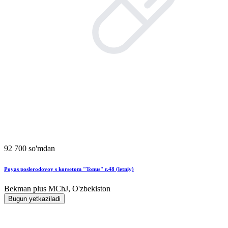
92 700 so'mdan
Poyas poslerodovoy s korsetom "Tonus" r.48 (letniy)
Bekman plus MChJ, O'zbekiston
Bugun yetkaziladi