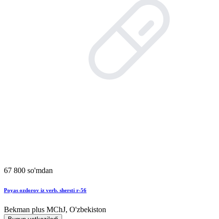
67 800 so'mdan
Poyas ozdorov iz verb. shersti r-56
Bekman plus MChJ, O'zbekiston