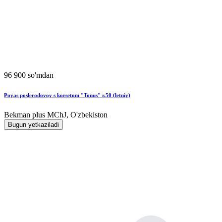
96 900 so'mdan
Poyas poslerodovoy s korsetom "Tonus" r.50 (letniy)
Bekman plus MChJ, O'zbekiston
Bugun yetkaziladi