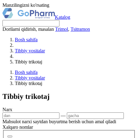
Manzilingizni ko'rsating
Katalog
Dorilarni qidirish, masalan
Trimol
,
Tsitramon
Bosh sahifa
Tibbiy vositalar
Tibbiy trikotaj
Bosh sahifa
Tibbiy vositalar
Tibbiy trikotaj
Tibbiy trikotaj
Narx
—
Mahsulot narxi saytdan buyurtma berish uchun amal qiladi
Xalqaro nomlar