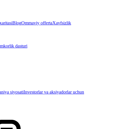
aritasi
Blog
Ommaviy offerta
Xavfsizlik
mkorlik dasturi
iya siyosati
Investorlar va aksiyadorlar uchun