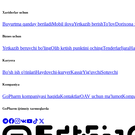
Xaridorlar uchun
Buyurtma qanday beriladi
Mobil ilova
Yetkazib berish
To'lov
Dorixona x
Biznes uchun
Yetkazib beruvchi bo'ling
Olib ketish punktini oching
Tenderlar
Ijara
Ha
Karyera
Bo'sh ish o'rinlari
Haydovchi-kuryer
Kassir
Yig'uvchi
Sotuvchi
Kompaniya
GoPharm kompaniyasi haqida
Kontaktlar
OAV uchun ma'lumot
Kompan
GoPharm ijtimoiy tarmoqlarda