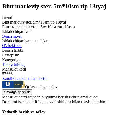
Bint marleviy ster. 5m*10sm tip 13tyaj
Brend
Bint marleviy ster. 5m*10sm tip 13tyaj
Бинт марлевый стер. 5м*10см тип 13тяж
Ishlab chiqaruvchi
Эластикум
Ishlab chiqarilgan mamlakat
O'zbekiston
Berish tartibi
Retseptsiz
Kategoriya
Tibbiy trikotaj
Mahsulot kodi
57666
Xatolik haqida xabar berish
Qulay onlayn to'lov
Savatga qo'shish
Mahsulot narxi saytdan buyurtma berish uchun amal qiladi
Dorilarni iste'mol qilishdan avval shifokor bilan maslahatlashing!
Yetkazib berish va to'lov