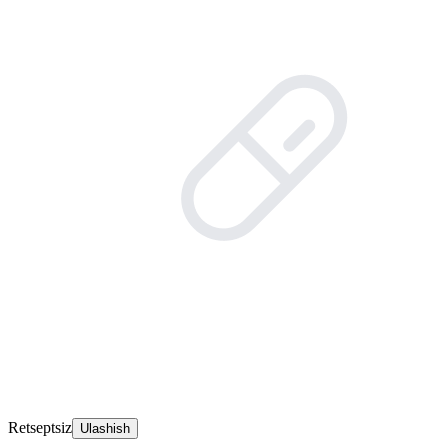
Retseptsiz
Ulashish