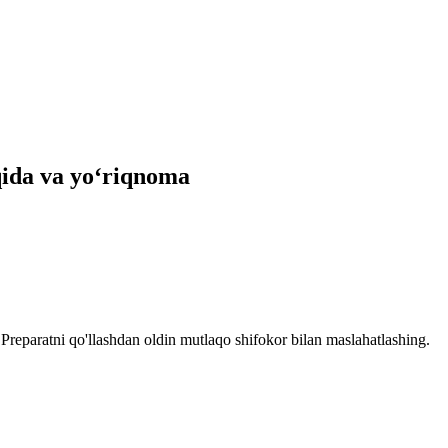
qida va yo‘riqnoma
reparatni qo'llashdan oldin mutlaqo shifokor bilan maslahatlashing.