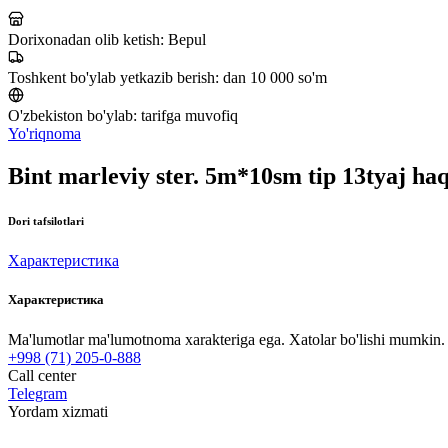
Dorixonadan olib ketish:
Bepul
Toshkent bo'ylab yetkazib berish:
dan 10 000 so'm
O'zbekiston bo'ylab:
tarifga muvofiq
Yo'riqnoma
Bint marleviy ster. 5m*10sm tip 13tyaj ha
Dori tafsilotlari
Характеристика
Характеристика
Ma'lumotlar ma'lumotnoma xarakteriga ega. Xatolar bo'lishi mumkin. P
+998 (71) 205-0-888
Call center
Telegram
Yordam xizmati