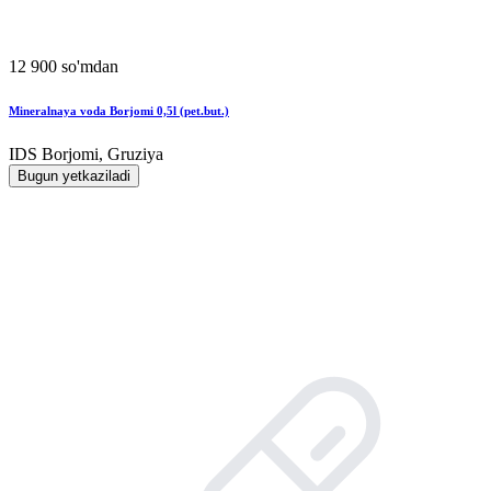
12 900 so'mdan
Mineralnaya voda Borjomi 0,5l (pet.but.)
IDS Borjomi, Gruziya
Bugun yetkaziladi