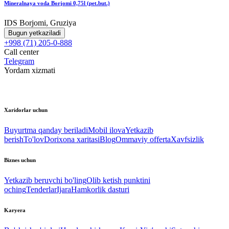
Mineralnaya voda Borjomi 0,75l (pet.but.)
IDS Borjomi, Gruziya
Bugun yetkaziladi
+998 (71) 205-0-888
Call center
Telegram
Yordam xizmati
Xaridorlar uchun
Buyurtma qanday beriladi
Mobil ilova
Yetkazib
berish
To'lov
Dorixona xaritasi
Blog
Ommaviy offerta
Xavfsizlik
Biznes uchun
Yetkazib beruvchi bo'ling
Olib ketish punktini
oching
Tenderlar
Ijara
Hamkorlik dasturi
Karyera