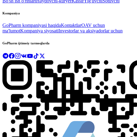
Bo'sh ish o'rinlari
Haydovchi-kuryer
Kassir
Yig'uvchi
Sotuvchi
Kompaniya
GoPharm kompaniyasi haqida
Kontaktlar
OAV uchun
ma'lumot
Kompaniya siyosati
Investorlar va aksiyadorlar uchun
GoPharm ijtimoiy tarmoqlarda