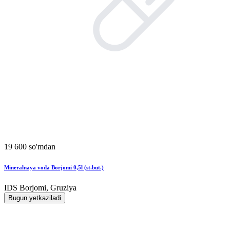
19 600 so'mdan
Mineralnaya voda Borjomi 0,5l (st.but.)
IDS Borjomi, Gruziya
Bugun yetkaziladi