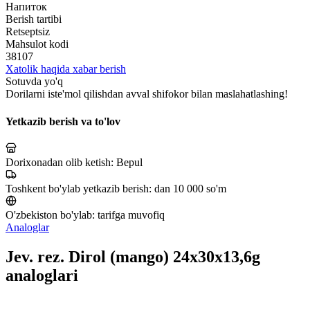
Напиток
Berish tartibi
Retseptsiz
Mahsulot kodi
38107
Xatolik haqida xabar berish
Sotuvda yo'q
Dorilarni iste'mol qilishdan avval shifokor bilan maslahatlashing!
Yetkazib berish va to'lov
Dorixonadan olib ketish:
Bepul
Toshkent bo'ylab yetkazib berish:
dan 10 000 so'm
O'zbekiston bo'ylab:
tarifga muvofiq
Analoglar
Jev. rez. Dirol (mango) 24x30x13,6g
analoglari