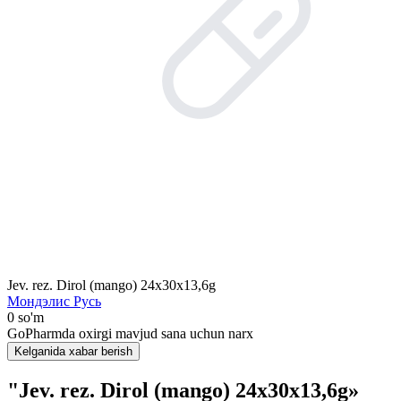
Jev. rez. Dirol (mango) 24x30x13,6g
Мондэлис Русь
0 so'm
GoPharmda oxirgi mavjud sana uchun narx
Kelganida xabar berish
"Jev. rez. Dirol (mango) 24x30x13,6g»