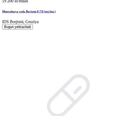
19 200 so'mdan
Mineralnaya voda Borjomi 0,75l (pet.but.)
IDS Borjomi, Gruziya
Bugun yetkaziladi