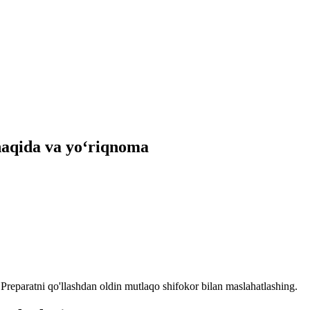
 haqida va yo‘riqnoma
reparatni qo'llashdan oldin mutlaqo shifokor bilan maslahatlashing.