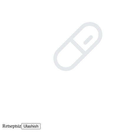
Retseptsiz
Ulashish