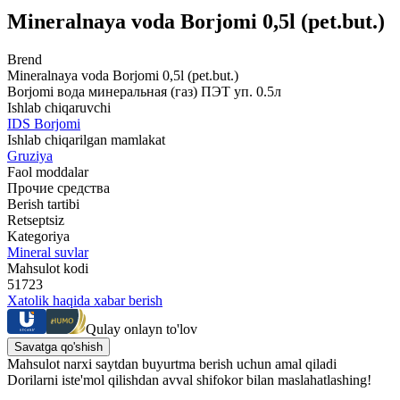
Mineralnaya voda Borjomi 0,5l (pet.but.)
Brend
Mineralnaya voda Borjomi 0,5l (pet.but.)
Borjomi вода минеральная (газ) ПЭТ уп. 0.5л
Ishlab chiqaruvchi
IDS Borjomi
Ishlab chiqarilgan mamlakat
Gruziya
Faol moddalar
Прочие средства
Berish tartibi
Retseptsiz
Kategoriya
Mineral suvlar
Mahsulot kodi
51723
Xatolik haqida xabar berish
Qulay onlayn to'lov
Savatga qo'shish
Mahsulot narxi saytdan buyurtma berish uchun amal qiladi
Dorilarni iste'mol qilishdan avval shifokor bilan maslahatlashing!