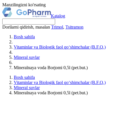
Manzilingizni ko'rsating
Katalog
Dorilarni qidirish, masalan
Trimol
,
Tsitramon
Bosh sahifa
Vitaminlar va Biologik faol qo‘shimchalar (B.F.Q.)
Mineral suvlar
Mineralnaya voda Borjomi 0,5l (pet.but.)
Bosh sahifa
Vitaminlar va Biologik faol qo‘shimchalar (B.F.Q.)
Mineral suvlar
Mineralnaya voda Borjomi 0,5l (pet.but.)