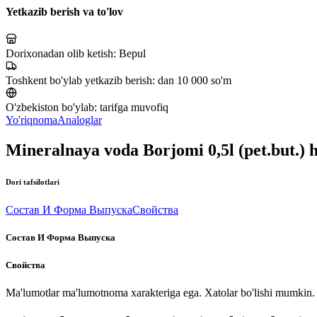
Yetkazib berish va to'lov
Dorixonadan olib ketish:
Bepul
Toshkent bo'ylab yetkazib berish:
dan 10 000 so'm
O'zbekiston bo'ylab:
tarifga muvofiq
Yo'riqnoma
Analoglar
Mineralnaya voda Borjomi 0,5l (pet.but.)
Dori tafsilotlari
Состав И Форма Выпуска
Свойства
Состав И Форма Выпуска
Свойства
Ma'lumotlar ma'lumotnoma xarakteriga ega. Xatolar bo'lishi mumkin. P