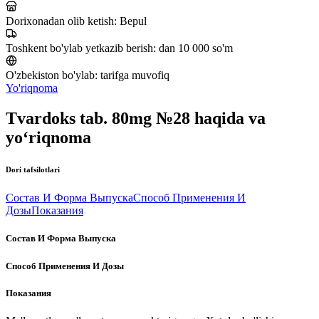
Dorixonadan olib ketish:
Bepul
Toshkent bo'ylab yetkazib berish:
dan 10 000 so'm
O'zbekiston bo'ylab:
tarifga muvofiq
Yo'riqnoma
Tvardoks tab. 80mg №28 haqida va
yo‘riqnoma
Dori tafsilotlari
Состав И Форма Выпуска
Способ Применения И
Дозы
Показания
Состав И Форма Выпуска
Способ Применения И Дозы
Показания