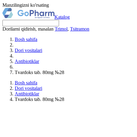
Manzilingizni ko'rsating
Katalog
Dorilarni qidirish, masalan
Trimol
,
Tsitramon
Bosh sahifa
Dori vositalari
Antibiotiklar
Tvardoks tab. 80mg №28
Bosh sahifa
Dori vositalari
Antibiotiklar
Tvardoks tab. 80mg №28