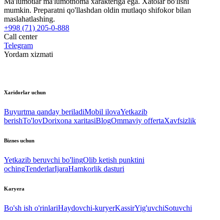
Ma'lumotlar ma'lumotnoma xarakteriga ega. Xatolar bo'lishi
mumkin. Preparatni qo'llashdan oldin mutlaqo shifokor bilan
maslahatlashing.
+998 (71) 205-0-888
Call center
Telegram
Yordam xizmati
Xaridorlar uchun
Buyurtma qanday beriladi
Mobil ilova
Yetkazib
berish
To'lov
Dorixona xaritasi
Blog
Ommaviy offerta
Xavfsizlik
Biznes uchun
Yetkazib beruvchi bo'ling
Olib ketish punktini
oching
Tenderlar
Ijara
Hamkorlik dasturi
Karyera
Bo'sh ish o'rinlari
Haydovchi-kuryer
Kassir
Yig'uvchi
Sotuvchi