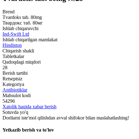
Brend
Tvardoks tab. 80mg
Твардокс таб. 80мг
Ishlab chiqaruvchi
Ind-Swift Ltd
Ishlab chiqarilgan mamlakat
Hindiston
Chiqarish shakli
Tabletkalar
Qadoqdagi miqdori
28
Berish tartibi
Retseptsiz
Kategoriya
Antibiotiklar
Mahsulot kodi
54296
Xatolik haqida xabar berish
Sotuvda yo'q
Dorilarni iste'mol qilishdan avval shifokor bilan maslahatlashing!
Yetkazib berish va to'lov