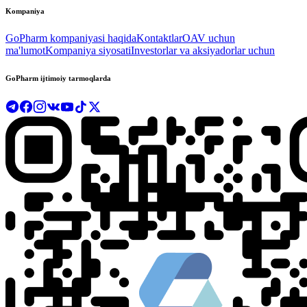
Kompaniya
GoPharm kompaniyasi haqida
Kontaktlar
OAV uchun
ma'lumot
Kompaniya siyosati
Investorlar va aksiyadorlar uchun
GoPharm ijtimoiy tarmoqlarda