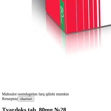
Mahsulot rasmdagidan farq qilishi mumkin
Retseptsiz
Ulashish
Tvardoks tab. 80mg №28