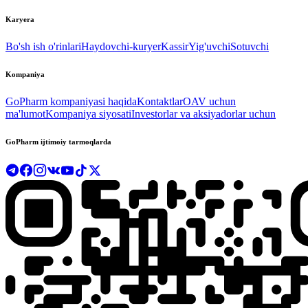
Karyera
Bo'sh ish o'rinlari
Haydovchi-kuryer
Kassir
Yig'uvchi
Sotuvchi
Kompaniya
GoPharm kompaniyasi haqida
Kontaktlar
OAV uchun
ma'lumot
Kompaniya siyosati
Investorlar va aksiyadorlar uchun
GoPharm ijtimoiy tarmoqlarda