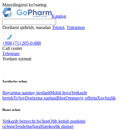
Manzilingizni ko'rsating
Katalog
Dorilarni qidirish, masalan
Trimol
,
Tsitramon
+998 (71) 205-0-888
Call center
Telegram
Yordam xizmati
Xaridorlar uchun
Buyurtma qanday beriladi
Mobil ilova
Yetkazib
berish
To'lov
Dorixona xaritasi
Blog
Ommaviy offerta
Xavfsizlik
Biznes uchun
Yetkazib beruvchi bo'ling
Olib ketish punktini
oching
Tenderlar
Ijara
Hamkorlik dasturi