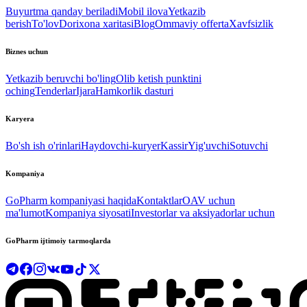
Buyurtma qanday beriladi
Mobil ilova
Yetkazib
berish
To'lov
Dorixona xaritasi
Blog
Ommaviy offerta
Xavfsizlik
Biznes uchun
Yetkazib beruvchi bo'ling
Olib ketish punktini
oching
Tenderlar
Ijara
Hamkorlik dasturi
Karyera
Bo'sh ish o'rinlari
Haydovchi-kuryer
Kassir
Yig'uvchi
Sotuvchi
Kompaniya
GoPharm kompaniyasi haqida
Kontaktlar
OAV uchun
ma'lumot
Kompaniya siyosati
Investorlar va aksiyadorlar uchun
GoPharm ijtimoiy tarmoqlarda