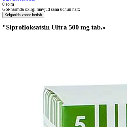
0 so'm
GoPharmda oxirgi mavjud sana uchun narx
Kelganida xabar berish
"Siprofloksatsin Ultra 500 mg tab.»