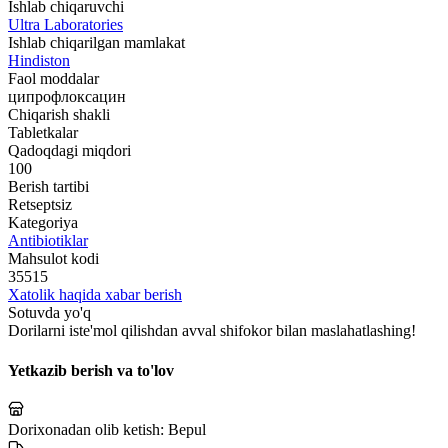
Ishlab chiqaruvchi
Ultra Laboratories
Ishlab chiqarilgan mamlakat
Hindiston
Faol moddalar
ципрофлоксацин
Chiqarish shakli
Tabletkalar
Qadoqdagi miqdori
100
Berish tartibi
Retseptsiz
Kategoriya
Antibiotiklar
Mahsulot kodi
35515
Xatolik haqida xabar berish
Sotuvda yo'q
Dorilarni iste'mol qilishdan avval shifokor bilan maslahatlashing!
Yetkazib berish va to'lov
Dorixonadan olib ketish:
Bepul