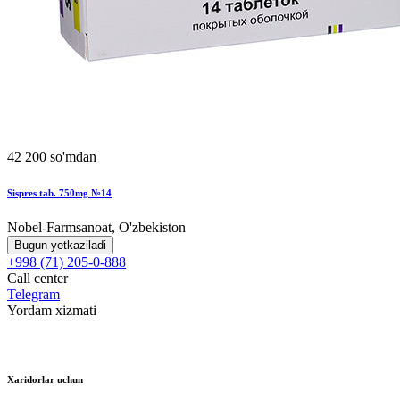
42 200 so'mdan
Sispres tab. 750mg №14
Nobel-Farmsanoat, O'zbekiston
Bugun yetkaziladi
+998 (71) 205-0-888
Call center
Telegram
Yordam xizmati
Xaridorlar uchun