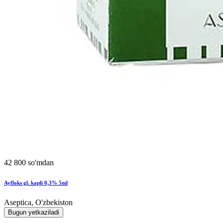
42 800 so'mdan
Ayfloks gl. kapli 0,3% 5ml
Aseptica, O'zbekiston
Bugun yetkaziladi