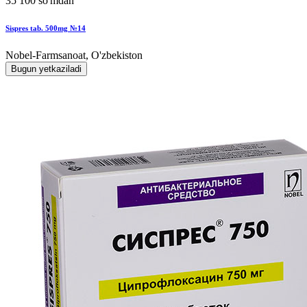
35 100 so'mdan
Sispres tab. 500mg №14
Nobel-Farmsanoat, O'zbekiston
Bugun yetkaziladi