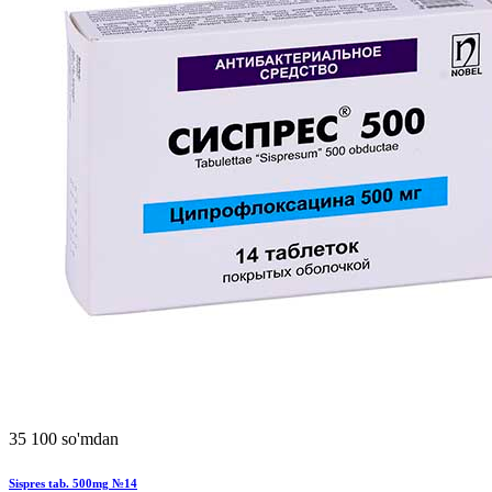
35 100 so'mdan
Sispres tab. 500mg №14