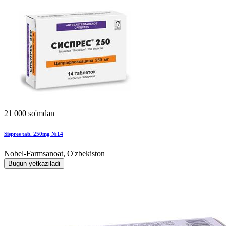
21 000 so'mdan
Sispres tab. 250mg №14
Nobel-Farmsanoat, O'zbekiston
Bugun yetkaziladi