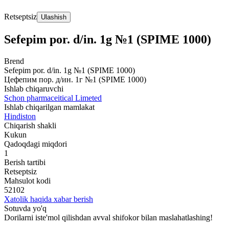
Retseptsiz
Ulashish
Sefepim por. d/in. 1g №1 (SPIME 1000)
Brend
Sefepim por. d/in. 1g №1 (SPIME 1000)
Цефепим пор. д/ин. 1г №1 (SPIME 1000)
Ishlab chiqaruvchi
Schon pharmaceitical Limeted
Ishlab chiqarilgan mamlakat
Hindiston
Chiqarish shakli
Kukun
Qadoqdagi miqdori
1
Berish tartibi
Retseptsiz
Mahsulot kodi
52102
Xatolik haqida xabar berish
Sotuvda yo'q
Dorilarni iste'mol qilishdan avval shifokor bilan maslahatlashing!