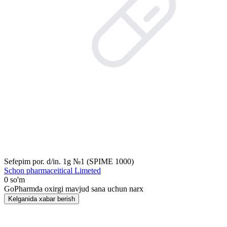
Sefepim por. d/in. 1g №1 (SPIME 1000)
Schon pharmaceitical Limeted
0 so'm
GoPharmda oxirgi mavjud sana uchun narx
Kelganida xabar berish