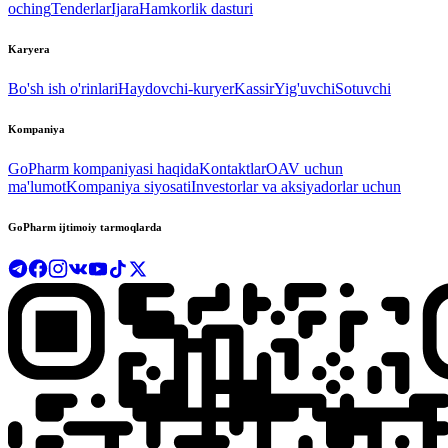
oching
Tenderlar
Ijara
Hamkorlik dasturi
Karyera
Bo'sh ish o'rinlari
Haydovchi-kuryer
Kassir
Yig'uvchi
Sotuvchi
Kompaniya
GoPharm kompaniyasi haqida
Kontaktlar
OAV uchun
ma'lumot
Kompaniya siyosati
Investorlar va aksiyadorlar uchun
GoPharm ijtimoiy tarmoqlarda