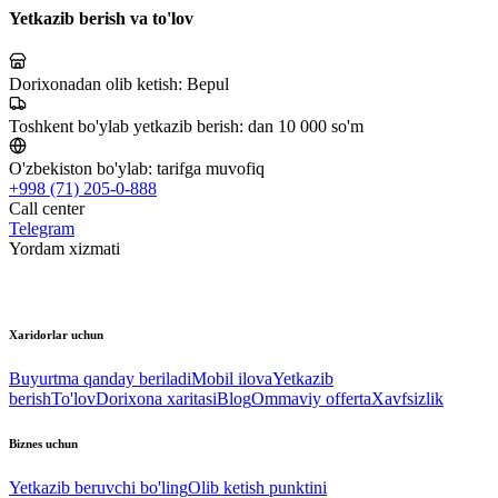
Yetkazib berish va to'lov
Dorixonadan olib ketish:
Bepul
Toshkent bo'ylab yetkazib berish:
dan 10 000 so'm
O'zbekiston bo'ylab:
tarifga muvofiq
+998 (71) 205-0-888
Call center
Telegram
Yordam xizmati
Xaridorlar uchun
Buyurtma qanday beriladi
Mobil ilova
Yetkazib
berish
To'lov
Dorixona xaritasi
Blog
Ommaviy offerta
Xavfsizlik
Biznes uchun
Yetkazib beruvchi bo'ling
Olib ketish punktini