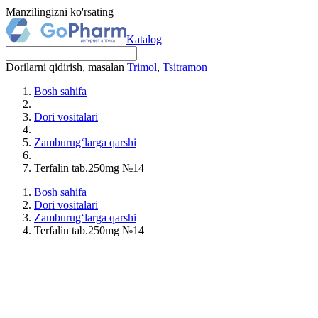
Manzilingizni ko'rsating
Katalog
Dorilarni qidirish, masalan
Trimol
,
Tsitramon
Bosh sahifa
Dori vositalari
Zamburug‘larga qarshi
Terfalin tab.250mg №14
Bosh sahifa
Dori vositalari
Zamburug‘larga qarshi
Terfalin tab.250mg №14