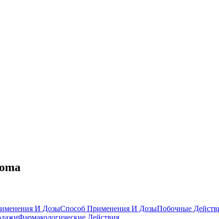
noma
именения И Дозы
Способ Применения И Дозы
Побочные Действ
одажи
Фармакологические Действия