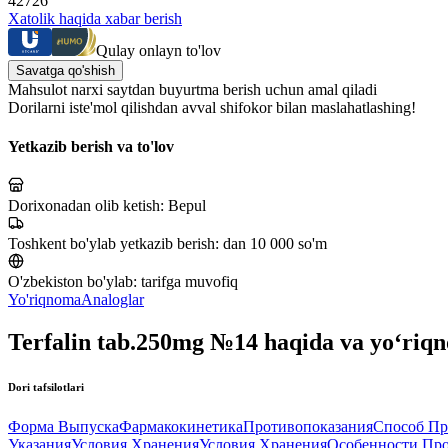
42726
Xatolik haqida xabar berish
Qulay onlayn to'lov
Savatga qo'shish
Mahsulot narxi saytdan buyurtma berish uchun amal qiladi
Dorilarni iste'mol qilishdan avval shifokor bilan maslahatlashing!
Yetkazib berish va to'lov
Dorixonadan olib ketish:
Bepul
Toshkent bo'ylab yetkazib berish:
dan 10 000 so'm
O'zbekiston bo'ylab:
tarifga muvofiq
Yo'riqnoma
Analoglar
Terfalin tab.250mg №14 haqida va yo‘riq
Dori tafsilotlari
Форма Выпуска
Фармакокинетика
Противопоказания
Способ Пр
Указания
Условия Хранения
Условия Хранения
Особенности Пр