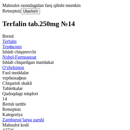
Mahsulot rasmdagidan farq qilishi mumkin
Retseptsiz
Ulashish
Terfalin tab.250mg №14
Brend
Terfalin
Терфалин
Ishlab chiqaruvchi
Nobel-Farmsanoat
Ishlab chiqarilgan mamlakat
O'zbekiston
Faol moddalar
тербинафин
Chiqarish shakli
Tabletkalar
Qadoqdagi miqdori
14
Berish tartibi
Retseptsiz
Kategoriya
Zamburug‘larga qarshi
Mahsulot kodi