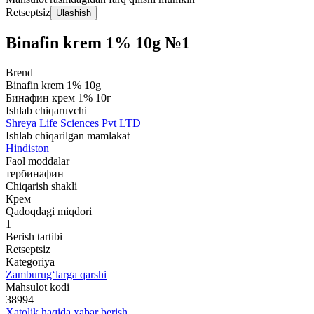
Retseptsiz
Ulashish
Binafin krem 1% 10g №1
Brend
Binafin krem 1% 10g
Бинафин крем 1% 10г
Ishlab chiqaruvchi
Shreya Life Scienсes Pvt LTD
Ishlab chiqarilgan mamlakat
Hindiston
Faol moddalar
тербинафин
Chiqarish shakli
Крем
Qadoqdagi miqdori
1
Berish tartibi
Retseptsiz
Kategoriya
Zamburug‘larga qarshi
Mahsulot kodi
38994
Xatolik haqida xabar berish