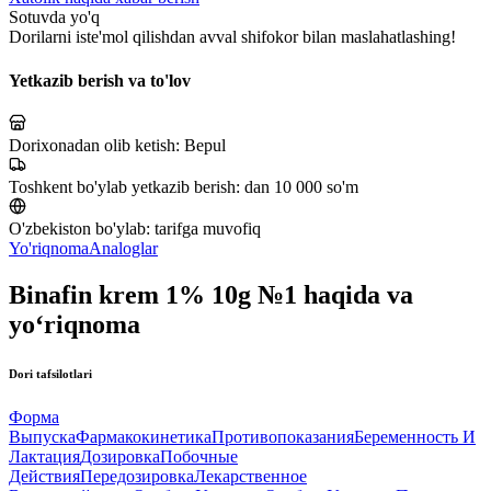
Sotuvda yo'q
Dorilarni iste'mol qilishdan avval shifokor bilan maslahatlashing!
Yetkazib berish va to'lov
Dorixonadan olib ketish:
Bepul
Toshkent bo'ylab yetkazib berish:
dan 10 000 so'm
O'zbekiston bo'ylab:
tarifga muvofiq
Yo'riqnoma
Analoglar
Binafin krem 1% 10g №1 haqida va
yo‘riqnoma
Dori tafsilotlari
Форма
Выпуска
Фармакокинетика
Противопоказания
Беременность И
Лактация
Дозировка
Побочные
Действия
Передозировка
Лекарственное