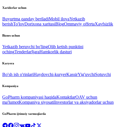
Xaridorlar uchun
Buyurtma qanday beriladi
Mobil ilova
Yetkazib
berish
To'lov
Dorixona xaritasi
Blog
Ommaviy offerta
Xavfsizlik
Biznes uchun
Yetkazib beruvchi bo'ling
Olib ketish punktini
oching
Tenderlar
Ijara
Hamkorlik dasturi
Karyera
Bo'sh ish o'rinlari
Haydovchi-kuryer
Kassir
Yig'uvchi
Sotuvchi
Kompaniya
GoPharm kompaniyasi haqida
Kontaktlar
OAV uchun
ma'lumot
Kompaniya siyosati
Investorlar va aksiyadorlar uchun
GoPharm ijtimoiy tarmoqlarda