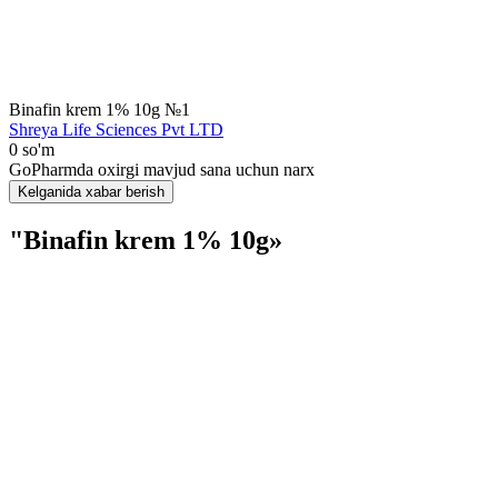
Binafin krem 1% 10g №1
Shreya Life Scienсes Pvt LTD
0 so'm
GoPharmda oxirgi mavjud sana uchun narx
Kelganida xabar berish
"Binafin krem 1% 10g»