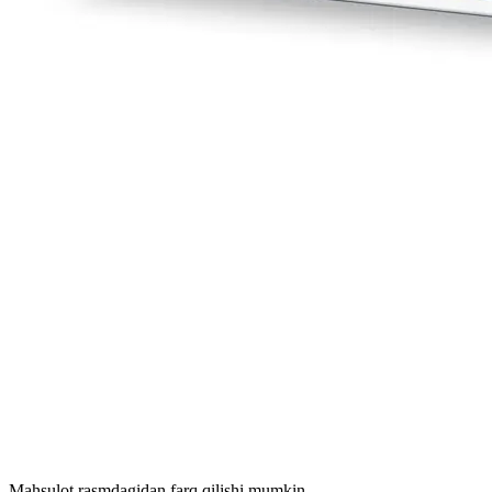
Mahsulot rasmdagidan farq qilishi mumkin