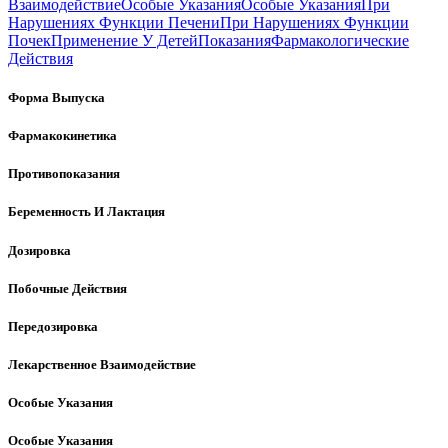
Взаимодействие
Особые Указания
Особые Указания
При
Нарушениях Функции Печени
При Нарушениях Функции
Почек
Применение У Детей
Показания
Фармакологические
Действия
Форма Выпуска
Фармакокинетика
Противопоказания
Беременность И Лактация
Дозировка
Побочные Действия
Передозировка
Лекарственное Взаимодействие
Особые Указания
Особые Указания