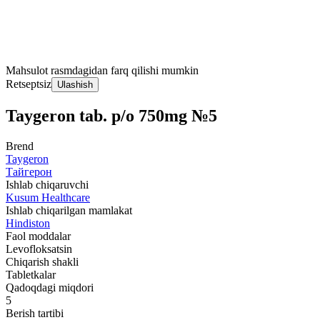
Mahsulot rasmdagidan farq qilishi mumkin
Retseptsiz
Ulashish
Taygeron tab. p/o 750mg №5
Brend
Taygeron
Тайгерон
Ishlab chiqaruvchi
Kusum Healthcare
Ishlab chiqarilgan mamlakat
Hindiston
Faol moddalar
Levofloksatsin
Chiqarish shakli
Tabletkalar
Qadoqdagi miqdori
5
Berish tartibi