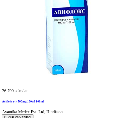
26 700 so'mdan
Avifloks r-r 500mg/100ml 100ml
Avantika Medex Pvt. Ltd, Hindiston
Bugun yetkaziladi