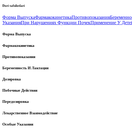
Dori tafsilotlari
Форма Выпуска
Фармакокинетика
Противопоказания
Беременно
Указания
При Нарушениях Функции Почек
Применение У Дете
Форма Выпуска
Фармакокинетика
Противопоказания
Беременность И Лактация
Дозировка
Побочные Действия
Передозировка
Лекарственное Взаимодействие
Особые Указания