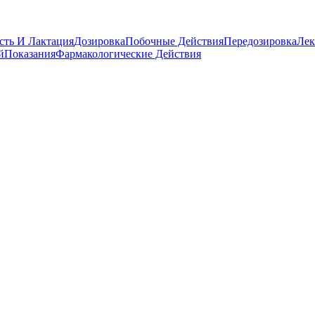
сть И Лактация
Дозировка
Побочные Действия
Передозировка
Лек
й
Показания
Фармакологические Действия