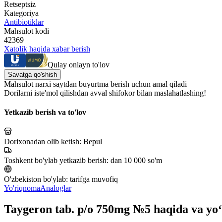
Retseptsiz
Kategoriya
Antibiotiklar
Mahsulot kodi
42369
Xatolik haqida xabar berish
Qulay onlayn to'lov
Savatga qo'shish
Mahsulot narxi saytdan buyurtma berish uchun amal qiladi
Dorilarni iste'mol qilishdan avval shifokor bilan maslahatlashing!
Yetkazib berish va to'lov
Dorixonadan olib ketish:
Bepul
Toshkent bo'ylab yetkazib berish:
dan 10 000 so'm
O'zbekiston bo'ylab:
tarifga muvofiq
Yo'riqnoma
Analoglar
Taygeron tab. p/o 750mg №5 haqida va yo