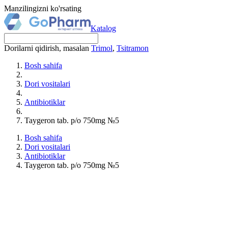
Manzilingizni ko'rsating
Katalog
Dorilarni qidirish, masalan
Trimol
,
Tsitramon
Bosh sahifa
Dori vositalari
Antibiotiklar
Taygeron tab. p/o 750mg №5
Bosh sahifa
Dori vositalari
Antibiotiklar
Taygeron tab. p/o 750mg №5