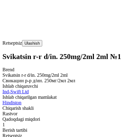
Retseptsiz
Ulashish
Svikatsin r-r d/in. 250mg/2ml 2ml №1
Brend
Svikatsin r-r d/in. 250mg/2ml 2ml
Свикацин р-р д/ин. 250мг/2мл 2мл
Ishlab chiqaruvchi
Ind-Swift Ltd
Ishlab chiqarilgan mamlakat
Hindiston
Chiqarish shakli
Rastvor
Qadoqdagi miqdori
1
Berish tartibi
Retseptsiz