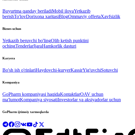
Buyurtma qanday beriladi
Mobil ilova
Yetkazib
berish
To'lov
Dorixona xaritasi
Blog
Ommaviy offerta
Xavfsizlik
Biznes uchun
Yetkazib beruvchi bo'ling
Olib ketish punktini
oching
Tenderlar
Ijara
Hamkorlik dasturi
Karyera
Bo'sh ish o'rinlari
Haydovchi-kuryer
Kassir
Yig'uvchi
Sotuvchi
Kompaniya
GoPharm kompaniyasi haqida
Kontaktlar
OAV uchun
ma'lumot
Kompaniya siyosati
Investorlar va aksiyadorlar uchun
GoPharm ijtimoiy tarmoqlarda