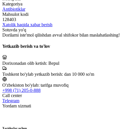
Kategoriya
Antibiotiklar
Mahsulot kodi
128403
Xatolik haqida xabar berish
Sotuvda yo'q
Dorilarni iste'mol qilishdan avval shifokor bilan maslahatlashing!
Yetkazib berish va to'lov
Dorixonadan olib ketish:
Bepul
Toshkent bo'ylab yetkazib berish:
dan 10 000 so'm
O'zbekiston bo'ylab:
tarifga muvofiq
+998 (71) 205-0-888
Call center
Telegram
Yordam xizmati
Xaridorlar uchun