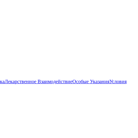
ка
Лекарственное Взаимодействие
Особые Указания
Условия