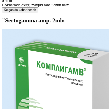
0 so'm
GoPharmda oxirgi mavjud sana uchun narx
Kelganida xabar berish
"Sertogamma amp. 2ml»