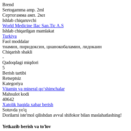
Brend
Sertogamma amp. 2ml
Сертогамма амп. 2мл
Ishlab chiqaruvchi
World Мedicine IIac San.Tic A.S
Ishlab chiqarilgan mamlakat
Turkiya
Faol moddalar
тиамин, пиридоксин, цианокобаламин, лидокаин
Chiqarish shakli
-
Qadoqdagi miqdori
5
Berish tartibi
Retseptsiz
Kategoriya
Vitamin va mineral qo‘shimchalar
Mahsulot kodi
40642
Xatolik haqida xabar berish
Sotuvda yo'q
Dorilarni iste'mol qilishdan avval shifokor bilan maslahatlashing!
Yetkazib berish va to'lov