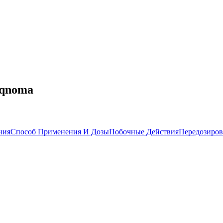
iqnoma
ния
Способ Применения И Дозы
Побочные Действия
Передозиров