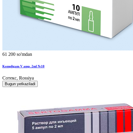
61 200 so'mdan
Kompligam V amp. 2ml №10
Сотекс, Rossiya
Bugun yetkaziladi