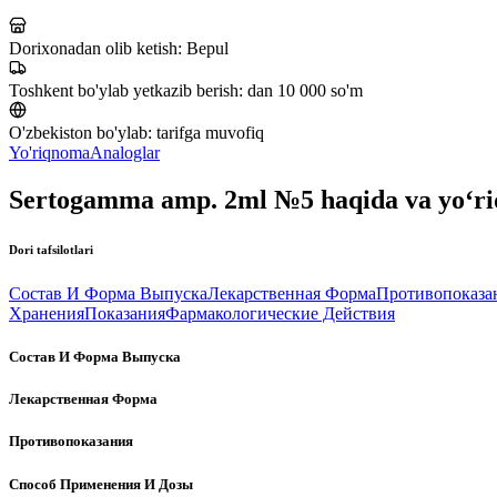
Dorixonadan olib ketish:
Bepul
Toshkent bo'ylab yetkazib berish:
dan 10 000 so'm
O'zbekiston bo'ylab:
tarifga muvofiq
Yo'riqnoma
Analoglar
Sertogamma amp. 2ml №5 haqida va yo‘r
Dori tafsilotlari
Состав И Форма Выпуска
Лекарственная Форма
Противопоказа
Хранения
Показания
Фармакологические Действия
Состав И Форма Выпуска
Лекарственная Форма
Противопоказания
Способ Применения И Дозы