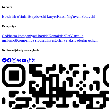
Karyera
Bo'sh ish o'rinlari
Haydovchi-kuryer
Kassir
Yig'uvchi
Sotuvchi
Kompaniya
GoPharm kompaniyasi haqida
Kontaktlar
OAV uchun
ma'lumot
Kompaniya siyosati
Investorlar va aksiyadorlar uchun
GoPharm ijtimoiy tarmoqlarda