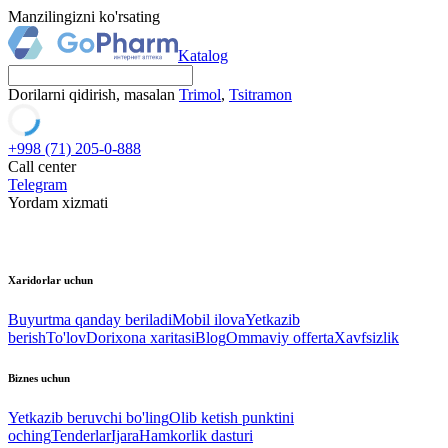
Manzilingizni ko'rsating
Katalog
Dorilarni qidirish, masalan
Trimol
,
Tsitramon
+998 (71) 205-0-888
Call center
Telegram
Yordam xizmati
Xaridorlar uchun
Buyurtma qanday beriladi
Mobil ilova
Yetkazib
berish
To'lov
Dorixona xaritasi
Blog
Ommaviy offerta
Xavfsizlik
Biznes uchun
Yetkazib beruvchi bo'ling
Olib ketish punktini
oching
Tenderlar
Ijara
Hamkorlik dasturi