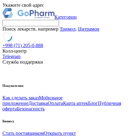
Укажите свой адрес
Категории
Поиск лекарств, например
Тримол
,
Цитрамон
+998 (71) 205-0-888
Колл-центр
Telegram
Служба поддержки
Покупателям
Как сделать заказ
Мобильное
приложение
Доставка
Оплата
Карта аптек
Блог
Публичная
оферта
Безопасность
Бизнесу
Стать поставщиком
Открыть пункт