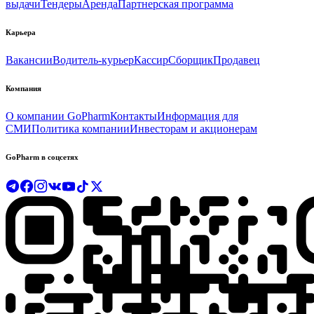
выдачи
Тендеры
Аренда
Партнерская программа
Карьера
Вакансии
Водитель-курьер
Кассир
Сборщик
Продавец
Компания
О компании GoPharm
Контакты
Информация для
СМИ
Политика компании
Инвесторам и акционерам
GoPharm в соцсетях