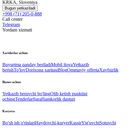
KRKA, Sloveniya
Bugun yetkaziladi
+998 (71) 205-0-888
Call center
Telegram
Yordam xizmati
Xaridorlar uchun
Buyurtma qanday beriladi
Mobil ilova
Yetkazib
berish
To'lov
Dorixona xaritasi
Blog
Ommaviy offerta
Xavfsizlik
Biznes uchun
Yetkazib beruvchi bo'ling
Olib ketish punktini
oching
Tenderlar
Ijara
Hamkorlik dasturi
Karyera
Bo'sh ish o'rinlari
Haydovchi-kuryer
Kassir
Yig'uvchi
Sotuvchi