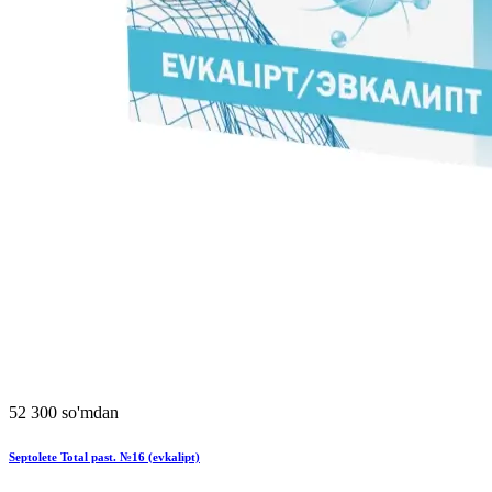
52 300 so'mdan
Septolete Total past. №16 (evkalipt)