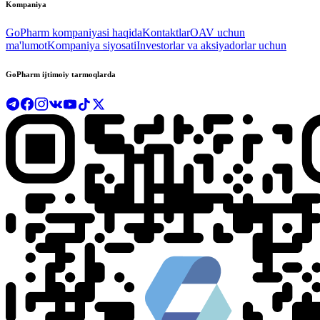
Kompaniya
GoPharm kompaniyasi haqida
Kontaktlar
OAV uchun
ma'lumot
Kompaniya siyosati
Investorlar va aksiyadorlar uchun
GoPharm ijtimoiy tarmoqlarda