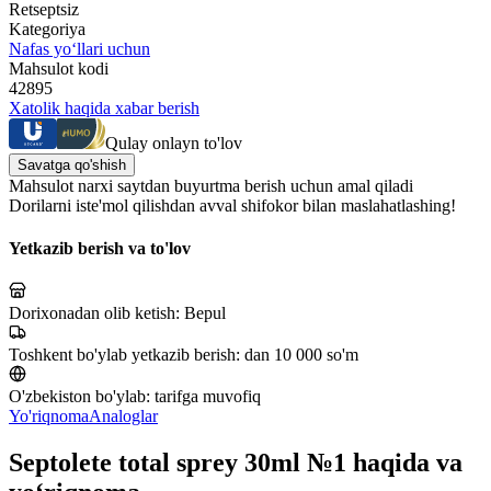
Retseptsiz
Kategoriya
Nafas yo‘llari uchun
Mahsulot kodi
42895
Xatolik haqida xabar berish
Qulay onlayn to'lov
Savatga qo'shish
Mahsulot narxi saytdan buyurtma berish uchun amal qiladi
Dorilarni iste'mol qilishdan avval shifokor bilan maslahatlashing!
Yetkazib berish va to'lov
Dorixonadan olib ketish:
Bepul
Toshkent bo'ylab yetkazib berish:
dan 10 000 so'm
O'zbekiston bo'ylab:
tarifga muvofiq
Yo'riqnoma
Analoglar
Septolete total sprey 30ml №1 haqida va