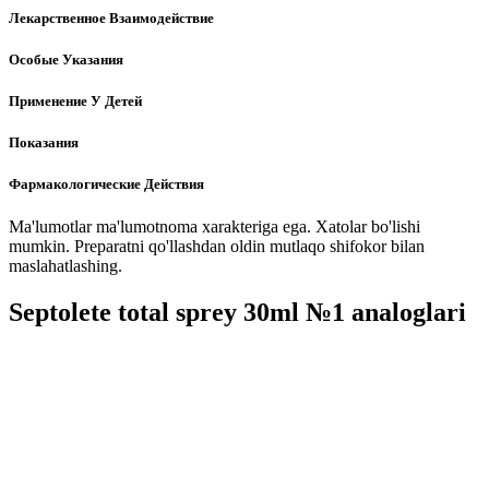
Лекарственное Взаимодействие
Особые Указания
Применение У Детей
Показания
Фармакологические Действия
Ma'lumotlar ma'lumotnoma xarakteriga ega. Xatolar bo'lishi
mumkin. Preparatni qo'llashdan oldin mutlaqo shifokor bilan
maslahatlashing.
Septolete total sprey 30ml №1 analoglari