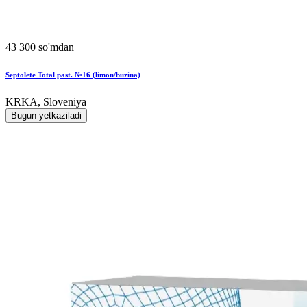
43 300 so'mdan
Septolete Total past. №16 (limon/buzina)
KRKA, Sloveniya
Bugun yetkaziladi