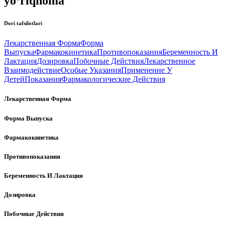
yo‘riqnoma
Dori tafsilotlari
Лекарственная Форма
Форма
Выпуска
Фармакокинетика
Противопоказания
Беременность И
Лактация
Дозировка
Побочные Действия
Лекарственное
Взаимодействие
Особые Указания
Применение У
Детей
Показания
Фармакологические Действия
Лекарственная Форма
Форма Выпуска
Фармакокинетика
Противопоказания
Беременность И Лактация
Дозировка
Побочные Действия