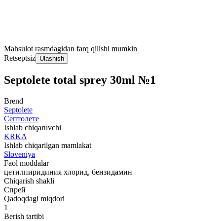
Mahsulot rasmdagidan farq qilishi mumkin
Retseptsiz
Ulashish
Septolete total sprey 30ml №1
Brend
Septolete
Септолете
Ishlab chiqaruvchi
KRKA
Ishlab chiqarilgan mamlakat
Sloveniya
Faol moddalar
цетилпиридиния хлорид, бензидамин
Chiqarish shakli
Спрей
Qadoqdagi miqdori
1
Berish tartibi