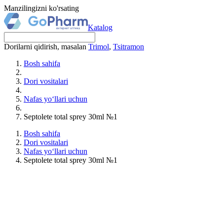
Manzilingizni ko'rsating
Katalog
Dorilarni qidirish, masalan
Trimol
,
Tsitramon
Bosh sahifa
Dori vositalari
Nafas yo‘llari uchun
Septolete total sprey 30ml №1
Bosh sahifa
Dori vositalari
Nafas yo‘llari uchun
Septolete total sprey 30ml №1