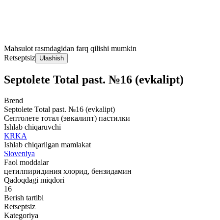
Mahsulot rasmdagidan farq qilishi mumkin
Retseptsiz
Ulashish
Septolete Total past. №16 (evkalipt)
Brend
Septolete Total past. №16 (evkalipt)
Септолете тотал (эвкалипт) пастилки
Ishlab chiqaruvchi
KRKA
Ishlab chiqarilgan mamlakat
Sloveniya
Faol moddalar
цетилпиридиния хлорид, бензидамин
Qadoqdagi miqdori
16
Berish tartibi
Retseptsiz
Kategoriya