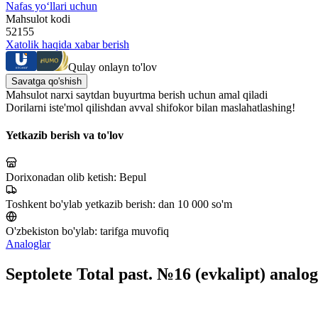
Nafas yo‘llari uchun
Mahsulot kodi
52155
Xatolik haqida xabar berish
Qulay onlayn to'lov
Savatga qo'shish
Mahsulot narxi saytdan buyurtma berish uchun amal qiladi
Dorilarni iste'mol qilishdan avval shifokor bilan maslahatlashing!
Yetkazib berish va to'lov
Dorixonadan olib ketish:
Bepul
Toshkent bo'ylab yetkazib berish:
dan 10 000 so'm
O'zbekiston bo'ylab:
tarifga muvofiq
Analoglar
Septolete Total past. №16 (evkalipt) analog