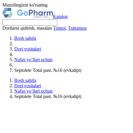
Manzilingizni ko'rsating
Katalog
Dorilarni qidirish, masalan
Trimol
,
Tsitramon
Bosh sahifa
Dori vositalari
Nafas yo‘llari uchun
Septolete Total past. №16 (evkalipt)
Bosh sahifa
Dori vositalari
Nafas yo‘llari uchun
Septolete Total past. №16 (evkalipt)