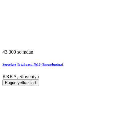
43 300 so'mdan
Septolete Total past. №16 (limon/buzina)
KRKA, Sloveniya
Bugun yetkaziladi