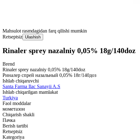
Mahsulot rasmdagidan farq qilishi mumkin
Retseptsiz
Ulashish
Rinaler sprey nazalniy 0,05% 18g/140doz
Brend
Rinaler sprey nazalniy 0,05% 18g/140doz
Риналер спрей назальный 0,05% 18г/140доз
Ishlab chiqaruvchi
Santa Farma Ilac Sanayii A.S
Ishlab chiqarilgan mamlakat
Turkiya
Faol moddalar
мометазон
Chiqarish shakli
Пачка
Berish tartibi
Retseptsiz
Kategoriya