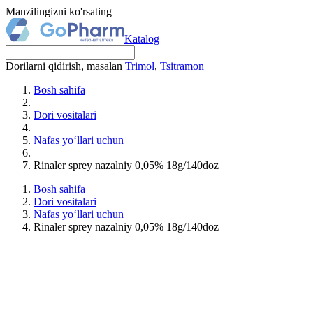
Manzilingizni ko'rsating
Katalog
Dorilarni qidirish, masalan
Trimol
,
Tsitramon
Bosh sahifa
Dori vositalari
Nafas yo‘llari uchun
Rinaler sprey nazalniy 0,05% 18g/140doz
Bosh sahifa
Dori vositalari
Nafas yo‘llari uchun
Rinaler sprey nazalniy 0,05% 18g/140doz