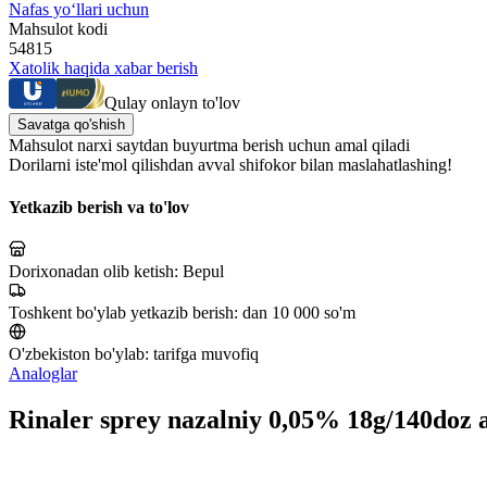
Nafas yo‘llari uchun
Mahsulot kodi
54815
Xatolik haqida xabar berish
Qulay onlayn to'lov
Savatga qo'shish
Mahsulot narxi saytdan buyurtma berish uchun amal qiladi
Dorilarni iste'mol qilishdan avval shifokor bilan maslahatlashing!
Yetkazib berish va to'lov
Dorixonadan olib ketish:
Bepul
Toshkent bo'ylab yetkazib berish:
dan 10 000 so'm
O'zbekiston bo'ylab:
tarifga muvofiq
Analoglar
Rinaler sprey nazalniy 0,05% 18g/140doz 