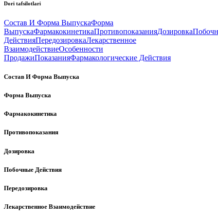
Dori tafsilotlari
Состав И Форма Выпуска
Форма
Выпуска
Фармакокинетика
Противопоказания
Дозировка
Побоч
Действия
Передозировка
Лекарственное
Взаимодействие
Особенности
Продажи
Показания
Фармакологические Действия
Состав И Форма Выпуска
Форма Выпуска
Фармакокинетика
Противопоказания
Дозировка
Побочные Действия
Передозировка
Лекарственное Взаимодействие