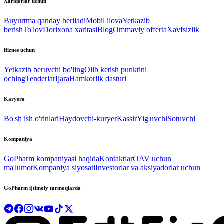
Xaridorlar uchun
Buyurtma qanday beriladi
Mobil ilova
Yetkazib
berish
To'lov
Dorixona xaritasi
Blog
Ommaviy offerta
Xavfsizlik
Biznes uchun
Yetkazib beruvchi bo'ling
Olib ketish punktini
oching
Tenderlar
Ijara
Hamkorlik dasturi
Karyera
Bo'sh ish o'rinlari
Haydovchi-kuryer
Kassir
Yig'uvchi
Sotuvchi
Kompaniya
GoPharm kompaniyasi haqida
Kontaktlar
OAV uchun
ma'lumot
Kompaniya siyosati
Investorlar va aksiyadorlar uchun
GoPharm ijtimoiy tarmoqlarda