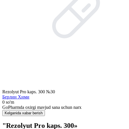
Rezolyut Pro kaps. 300 №30
Берлин Хими
0 so'm
GoPharmda oxirgi mavjud sana uchun narx
Kelganida xabar berish
"Rezolyut Pro kaps. 300»