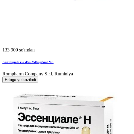
133 900 so'mdan
Fosfolipiale r-r d/in 250mg/5ml №5
Rompharm Company S.r.l, Ruminiya
Ertaga yetkaziladi