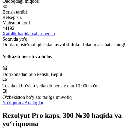
Qadoqdagi miqdori
30
Berish tartibi
Retseptsiz
Mahsulot kodi
44192
Xatolik haqida xabar berish
Sotuvda yo'q
Dorilarni iste'mol qilishdan avval shifokor bilan maslahatlashing!
Yetkazib berish va to'lov
Dorixonadan olib ketish:
Bepul
Toshkent bo'ylab yetkazib berish:
dan 10 000 so'm
O'zbekiston bo'ylab:
tarifga muvofiq
Yo'riqnoma
Analoglar
Rezolyut Pro kaps. 300 №30 haqida va
yo‘riqnoma