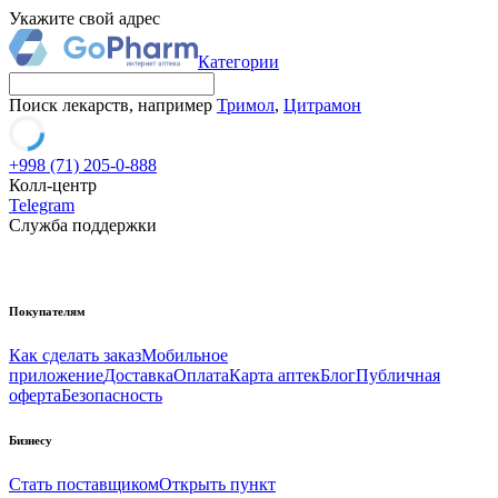
Укажите свой адрес
Категории
Поиск лекарств, например
Тримол
,
Цитрамон
+998 (71) 205-0-888
Колл-центр
Telegram
Служба поддержки
Покупателям
Как сделать заказ
Мобильное
приложение
Доставка
Оплата
Карта аптек
Блог
Публичная
оферта
Безопасность
Бизнесу
Стать поставщиком
Открыть пункт