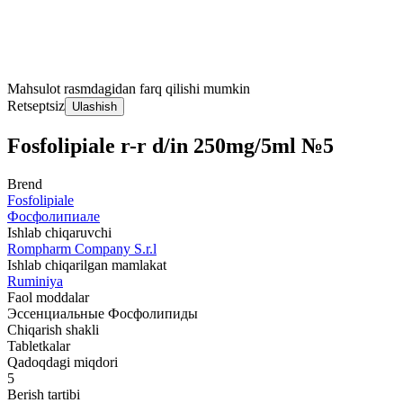
Mahsulot rasmdagidan farq qilishi mumkin
Retseptsiz
Ulashish
Fosfolipiale r-r d/in 250mg/5ml №5
Brend
Fosfolipiale
Фосфолипиале
Ishlab chiqaruvchi
Rompharm Company S.r.l
Ishlab chiqarilgan mamlakat
Ruminiya
Faol moddalar
Эссенциальные Фосфолипиды
Chiqarish shakli
Tabletkalar
Qadoqdagi miqdori
5
Berish tartibi