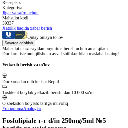
Retseptsiz
Kategoriya
Jigar va safro uchun
Mahsulot kodi
39337
Xatolik haqida xabar berish
Qulay onlayn to'lov
Savatga qo'shish
Mahsulot narxi saytdan buyurtma berish uchun amal qiladi
Dorilarni iste'mol qilishdan avval shifokor bilan maslahatlashing!
Yetkazib berish va to'lov
Dorixonadan olib ketish:
Bepul
Toshkent bo'ylab yetkazib berish:
dan 10 000 so'm
O'zbekiston bo'ylab:
tarifga muvofiq
Yo'riqnoma
Analoglar
Fosfolipiale r-r d/in 250mg/5ml №5