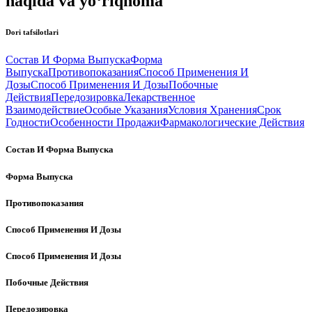
haqida va yo‘riqnoma
Dori tafsilotlari
Состав И Форма Выпуска
Форма
Выпуска
Противопоказания
Способ Применения И
Дозы
Способ Применения И Дозы
Побочные
Действия
Передозировка
Лекарственное
Взаимодействие
Особые Указания
Условия Хранения
Срок
Годности
Особенности Продажи
Фармакологические Действия
Состав И Форма Выпуска
Форма Выпуска
Противопоказания
Способ Применения И Дозы
Способ Применения И Дозы
Побочные Действия
Передозировка