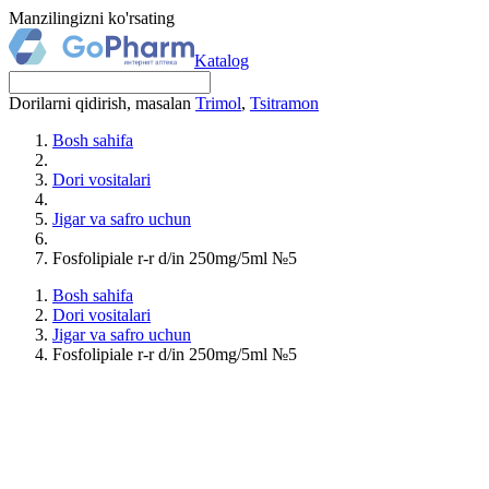
Manzilingizni ko'rsating
Katalog
Dorilarni qidirish, masalan
Trimol
,
Tsitramon
Bosh sahifa
Dori vositalari
Jigar va safro uchun
Fosfolipiale r-r d/in 250mg/5ml №5
Bosh sahifa
Dori vositalari
Jigar va safro uchun
Fosfolipiale r-r d/in 250mg/5ml №5