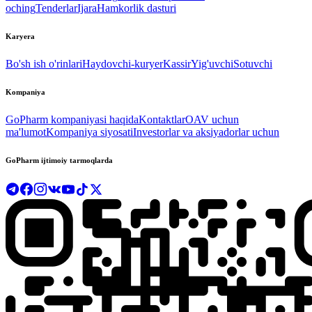
oching
Tenderlar
Ijara
Hamkorlik dasturi
Karyera
Bo'sh ish o'rinlari
Haydovchi-kuryer
Kassir
Yig'uvchi
Sotuvchi
Kompaniya
GoPharm kompaniyasi haqida
Kontaktlar
OAV uchun
ma'lumot
Kompaniya siyosati
Investorlar va aksiyadorlar uchun
GoPharm ijtimoiy tarmoqlarda