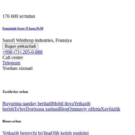
176 600 so'mdan
Essensiale forte N kaps.№30
Sanofi Winthrop industries, Fransiya
Bugun yetkaziladi
+998 (71) 205-0-888
Call center
Telegram
Yordam xizmati
Xaridorlar uchun
Buyurtma qanday beriladi
Mobil ilova
Yetkazib
berish
To'lov
Dorixona xaritasi
Blog
Ommaviy offerta
Xavfsizlik
Biznes uchun
Yetkazib beruvchi bo'ling
Olib ketish punktini