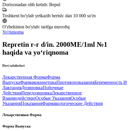
Dorixonadan olib ketish:
Bepul
Toshkent bo'ylab yetkazib berish:
dan 10 000 so'm
O'zbekiston bo'ylab:
tarifga muvofiq
Yo'riqnoma
Repretin r-r d/in. 2000MЕ/1ml №1
haqida va yo‘riqnoma
Dori tafsilotlari
Лекарственная Форма
Форма
Выпуска
Фармакокинетика
Противопоказания
Беременность И
Лактация
Дозировка
Побочные
Действия
Передозировка
Лекарственное
Взаимодействие
Особые Указания
Особые
Указания
Показания
Фармакологические Действия
Лекарственная Форма
Форма Выпуска