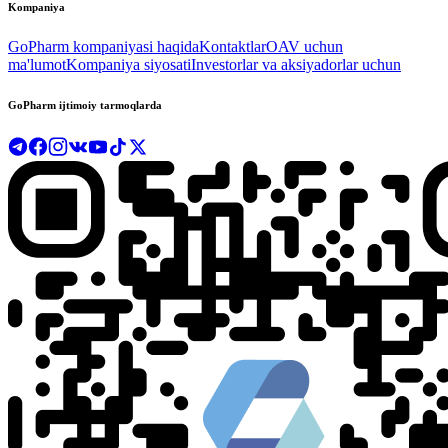
Kompaniya
GoPharm kompaniyasi haqida
Kontaktlar
OAV uchun
ma'lumot
Kompaniya siyosati
Investorlar va aksiyadorlar uchun
GoPharm ijtimoiy tarmoqlarda