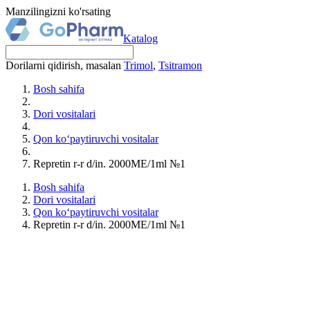
Manzilingizni ko'rsating
Katalog
Dorilarni qidirish, masalan
Trimol
,
Tsitramon
Bosh sahifa
Dori vositalari
Qon ko‘paytiruvchi vositalar
Repretin r-r d/in. 2000MЕ/1ml №1
Bosh sahifa
Dori vositalari
Qon ko‘paytiruvchi vositalar
Repretin r-r d/in. 2000MЕ/1ml №1