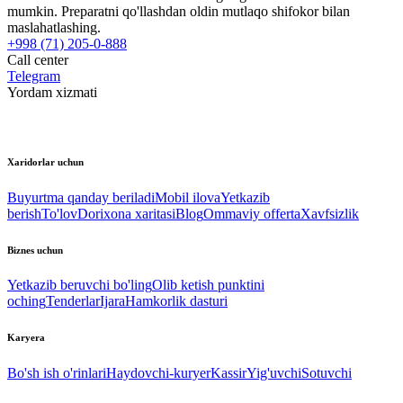
mumkin. Preparatni qo'llashdan oldin mutlaqo shifokor bilan
maslahatlashing.
+998 (71) 205-0-888
Call center
Telegram
Yordam xizmati
Xaridorlar uchun
Buyurtma qanday beriladi
Mobil ilova
Yetkazib
berish
To'lov
Dorixona xaritasi
Blog
Ommaviy offerta
Xavfsizlik
Biznes uchun
Yetkazib beruvchi bo'ling
Olib ketish punktini
oching
Tenderlar
Ijara
Hamkorlik dasturi
Karyera
Bo'sh ish o'rinlari
Haydovchi-kuryer
Kassir
Yig'uvchi
Sotuvchi