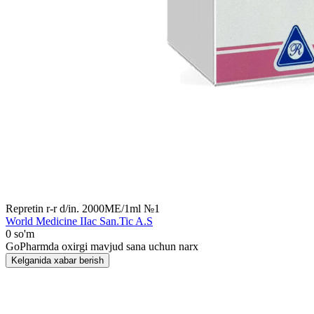
Repretin r-r d/in. 2000MЕ/1ml №1
World Мedicine IIac San.Tic A.S
0 so'm
GoPharmda oxirgi mavjud sana uchun narx
Kelganida xabar berish