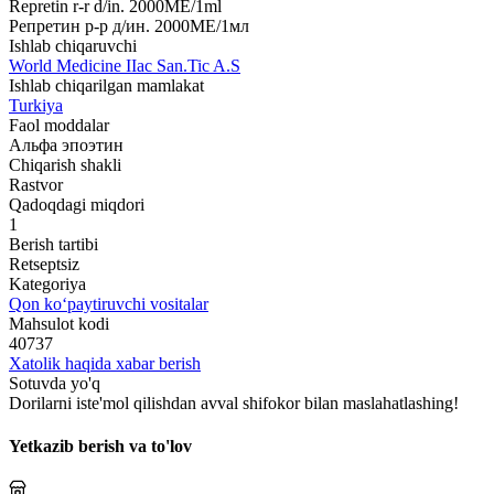
Repretin r-r d/in. 2000MЕ/1ml
Репретин р-р д/ин. 2000МЕ/1мл
Ishlab chiqaruvchi
World Мedicine IIac San.Tic A.S
Ishlab chiqarilgan mamlakat
Turkiya
Faol moddalar
Альфа эпоэтин
Chiqarish shakli
Rastvor
Qadoqdagi miqdori
1
Berish tartibi
Retseptsiz
Kategoriya
Qon ko‘paytiruvchi vositalar
Mahsulot kodi
40737
Xatolik haqida xabar berish
Sotuvda yo'q
Dorilarni iste'mol qilishdan avval shifokor bilan maslahatlashing!
Yetkazib berish va to'lov