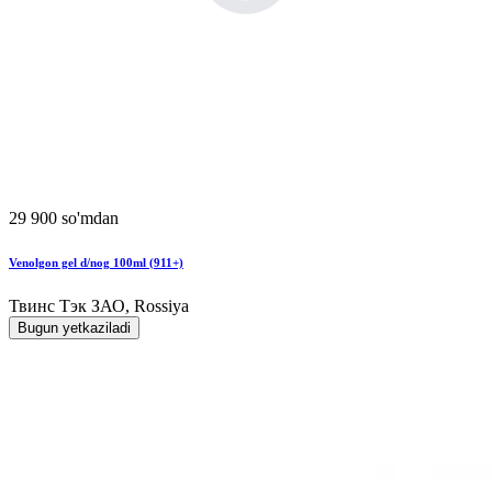
29 900 so'mdan
Venolgon gel d/nog 100ml (911+)
Твинс Тэк ЗАО, Rossiya
Bugun yetkaziladi