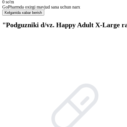
0 so'm
GoPharmda oxirgi mavjud sana uchun narx
Kelganida xabar berish
"Podguzniki d/vz. Happy Adult X-Large r