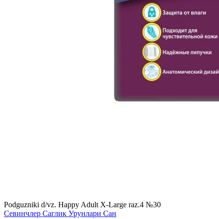
Podguzniki d/vz. Happy Adult X-Large raz.4 №30
Севинчлер Саглик Урунлари Сан