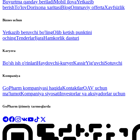
Buyurtma qanday beriladi
Mobil ilova
Yetkazib
berish
To'lov
Dorixona xaritasi
Blog
Ommaviy offerta
Xavfsizlik
Biznes uchun
Yetkazib beruvchi bo'ling
Olib ketish punktini
oching
Tenderlar
Ijara
Hamkorlik dasturi
Karyera
Bo'sh ish o'rinlari
Haydovchi-kuryer
Kassir
Yig'uvchi
Sotuvchi
Kompaniya
GoPharm kompaniyasi haqida
Kontaktlar
OAV uchun
ma'lumot
Kompaniya siyosati
Investorlar va aksiyadorlar uchun
GoPharm ijtimoiy tarmoqlarda