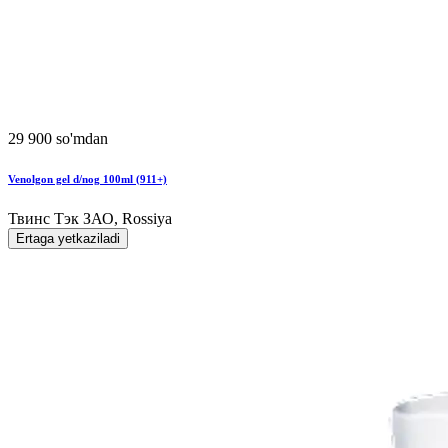
29 900 so'mdan
Venolgon gel d/nog 100ml (911+)
Твинс Тэк ЗАО, Rossiya
Ertaga yetkaziladi