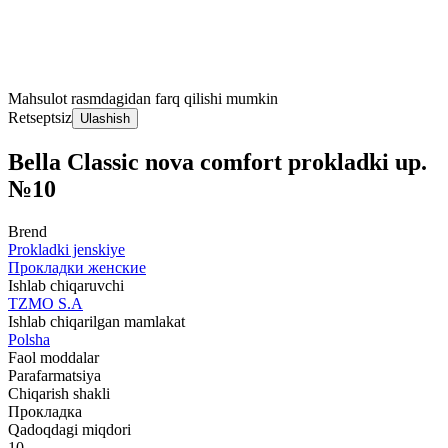
Mahsulot rasmdagidan farq qilishi mumkin
Retseptsiz
Ulashish
Bella Classic nova comfort prokladki up.
№10
Brend
Prokladki jenskiye
Прокладки женские
Ishlab chiqaruvchi
TZMO S.A
Ishlab chiqarilgan mamlakat
Polsha
Faol moddalar
Parafarmatsiya
Chiqarish shakli
Прокладка
Qadoqdagi miqdori
10