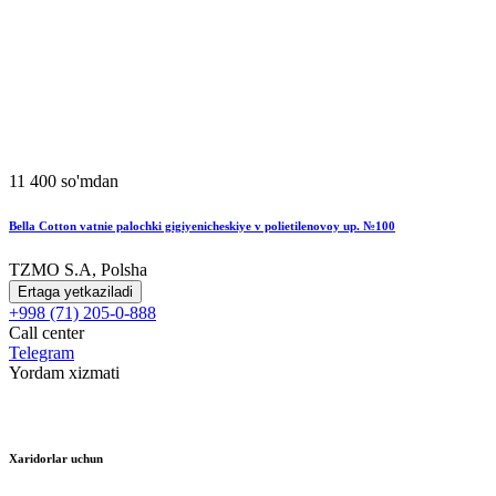
11 400 so'mdan
Bella Cotton vatnie palochki gigiyenicheskiye v polietilenovoy up. №100
TZMO S.A, Polsha
Ertaga yetkaziladi
+998 (71) 205-0-888
Call center
Telegram
Yordam xizmati
Xaridorlar uchun