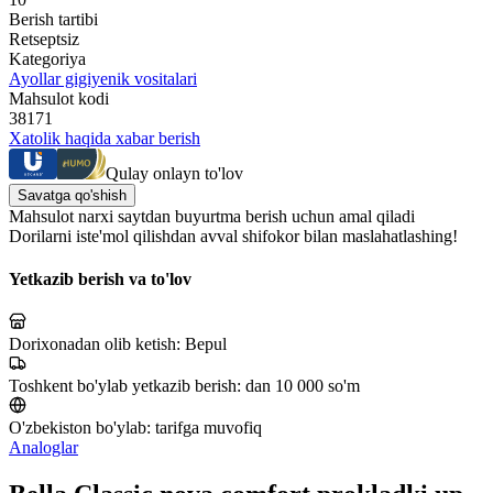
Berish tartibi
Retseptsiz
Kategoriya
Ayollar gigiyenik vositalari
Mahsulot kodi
38171
Xatolik haqida xabar berish
Qulay onlayn to'lov
Savatga qo'shish
Mahsulot narxi saytdan buyurtma berish uchun amal qiladi
Dorilarni iste'mol qilishdan avval shifokor bilan maslahatlashing!
Yetkazib berish va to'lov
Dorixonadan olib ketish:
Bepul
Toshkent bo'ylab yetkazib berish:
dan 10 000 so'm
O'zbekiston bo'ylab:
tarifga muvofiq
Analoglar