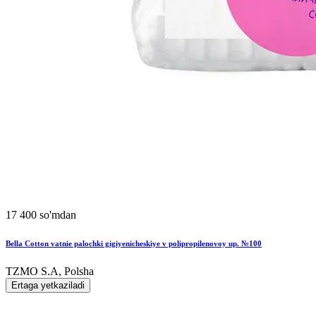
17 400 so'mdan
Bella Cotton vatnie palochki gigiyenicheskiye v polipropilenovoy up. №100
TZMO S.A, Polsha
Ertaga yetkaziladi