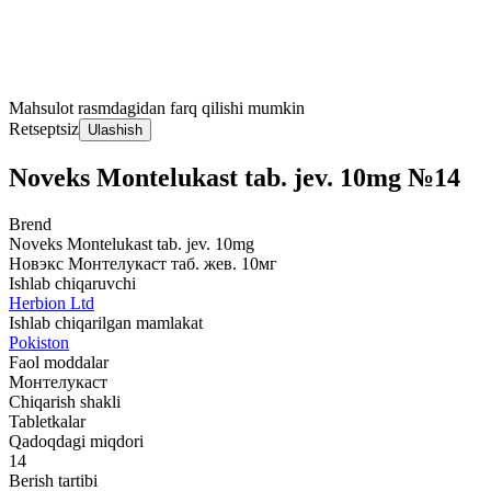
Mahsulot rasmdagidan farq qilishi mumkin
Retseptsiz
Ulashish
Noveks Montelukast tab. jev. 10mg №14
Brend
Noveks Montelukast tab. jev. 10mg
Новэкс Монтелукаст таб. жев. 10мг
Ishlab chiqaruvchi
Herbion Ltd
Ishlab chiqarilgan mamlakat
Pokiston
Faol moddalar
Монтелукаст
Chiqarish shakli
Tabletkalar
Qadoqdagi miqdori
14
Berish tartibi