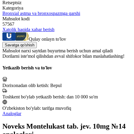
Retseptsiz
Kategoriya
Bronxial astma va bronxospazmga qarshi
Mahsulot kodi
57567
Xatolik haqida xabar berish
Qulay onlayn to'lov
Savatga qo'shish
Mahsulot narxi saytdan buyurtma berish uchun amal qiladi
Dorilarni iste'mol qilishdan avval shifokor bilan maslahatlashing!
Yetkazib berish va to'lov
Dorixonadan olib ketish:
Bepul
Toshkent bo'ylab yetkazib berish:
dan 10 000 so'm
O'zbekiston bo'ylab:
tarifga muvofiq
Analoglar
Noveks Montelukast tab. jev. 10mg №14