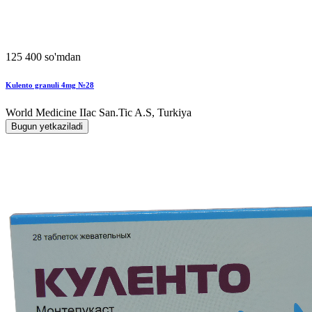
125 400 so'mdan
Kulento granuli 4mg №28
World Мedicine IIac San.Tic A.S, Turkiya
Bugun yetkaziladi