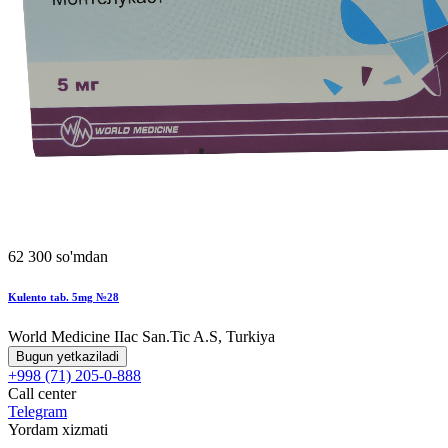
62 300 so'mdan
Kulento tab. 5mg №28
World Мedicine IIac San.Tic A.S, Turkiya
Bugun yetkaziladi
+998 (71) 205-0-888
Call center
Telegram
Yordam xizmati