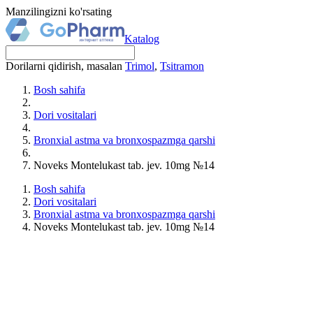
Manzilingizni ko'rsating
Katalog
Dorilarni qidirish, masalan
Trimol
,
Tsitramon
Bosh sahifa
Dori vositalari
Bronxial astma va bronxospazmga qarshi
Noveks Montelukast tab. jev. 10mg №14
Bosh sahifa
Dori vositalari
Bronxial astma va bronxospazmga qarshi
Noveks Montelukast tab. jev. 10mg №14