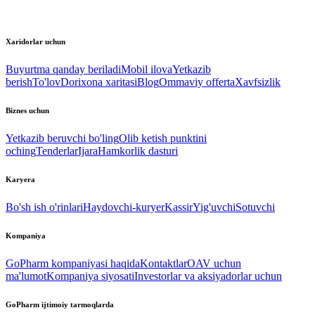
Xaridorlar uchun
Buyurtma qanday beriladi
Mobil ilova
Yetkazib
berish
To'lov
Dorixona xaritasi
Blog
Ommaviy offerta
Xavfsizlik
Biznes uchun
Yetkazib beruvchi bo'ling
Olib ketish punktini
oching
Tenderlar
Ijara
Hamkorlik dasturi
Karyera
Bo'sh ish o'rinlari
Haydovchi-kuryer
Kassir
Yig'uvchi
Sotuvchi
Kompaniya
GoPharm kompaniyasi haqida
Kontaktlar
OAV uchun
ma'lumot
Kompaniya siyosati
Investorlar va aksiyadorlar uchun
GoPharm ijtimoiy tarmoqlarda