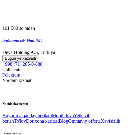
101 500 so'mdan
Lyukamont tab. 10mg №28
Deva Holding A.S, Turkiya
Bugun yetkaziladi
+998 (71) 205-0-888
Call center
Telegram
Yordam xizmati
Xaridorlar uchun
Buyurtma qanday beriladi
Mobil ilova
Yetkazib
berish
To'lov
Dorixona xaritasi
Blog
Ommaviy offerta
Xavfsizlik
Biznes uchun