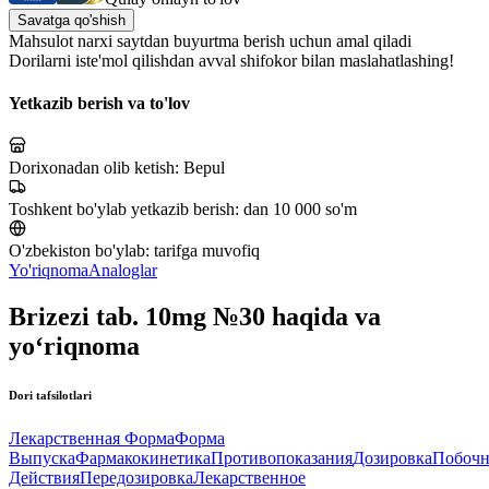
Savatga qo'shish
Mahsulot narxi saytdan buyurtma berish uchun amal qiladi
Dorilarni iste'mol qilishdan avval shifokor bilan maslahatlashing!
Yetkazib berish va to'lov
Dorixonadan olib ketish:
Bepul
Toshkent bo'ylab yetkazib berish:
dan 10 000 so'm
O'zbekiston bo'ylab:
tarifga muvofiq
Yo'riqnoma
Analoglar
Brizezi tab. 10mg №30 haqida va
yo‘riqnoma
Dori tafsilotlari
Лекарственная Форма
Форма
Выпуска
Фармакокинетика
Противопоказания
Дозировка
Побоч
Действия
Передозировка
Лекарственное