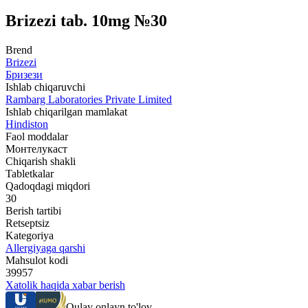
Brizezi tab. 10mg №30
Brend
Brizezi
Бризези
Ishlab chiqaruvchi
Rambarg Laboratories Private Limited
Ishlab chiqarilgan mamlakat
Hindiston
Faol moddalar
Монтелукаст
Chiqarish shakli
Tabletkalar
Qadoqdagi miqdori
30
Berish tartibi
Retseptsiz
Kategoriya
Allergiyaga qarshi
Mahsulot kodi
39957
Xatolik haqida xabar berish
Qulay onlayn to'lov