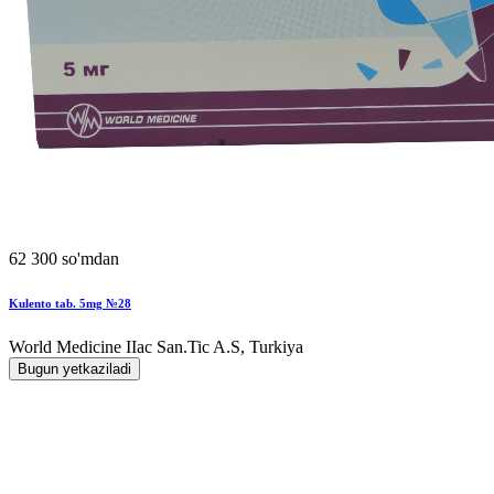
62 300 so'mdan
Kulento tab. 5mg №28
World Мedicine IIac San.Tic A.S, Turkiya
Bugun yetkaziladi