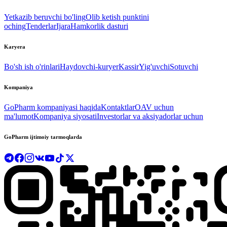
Yetkazib beruvchi bo'ling
Olib ketish punktini
oching
Tenderlar
Ijara
Hamkorlik dasturi
Karyera
Bo'sh ish o'rinlari
Haydovchi-kuryer
Kassir
Yig'uvchi
Sotuvchi
Kompaniya
GoPharm kompaniyasi haqida
Kontaktlar
OAV uchun
ma'lumot
Kompaniya siyosati
Investorlar va aksiyadorlar uchun
GoPharm ijtimoiy tarmoqlarda