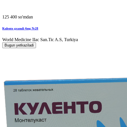
125 400 so'mdan
Kulento granuli 4mg №28
World Мedicine IIac San.Tic A.S, Turkiya
Bugun yetkaziladi