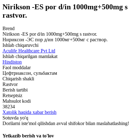
Nirikson -ES por d/in 1000mg+500mg s
rastvor.
Brend
Nirikson -ES por d/in 1000mg+500mg s rastvor.
Нириксон -ЭС пор д/ин 1000мг+500мг с раствор.
Ishlab chiqaruvchi
Aculife Healthcare Pvt Ltd
Ishlab chiqarilgan mamlakat
Hindiston
Faol moddalar
Цефтриаксон, сульбактам
Chiqarish shakli
Rastvor
Berish tartibi
Retseptsiz
Mahsulot kodi
38234
Xatolik haqida xabar berish
Sotuvda yo'q
Dorilarni iste'mol qilishdan avval shifokor bilan maslahatlashing!
Yetkazib berish va to'lov