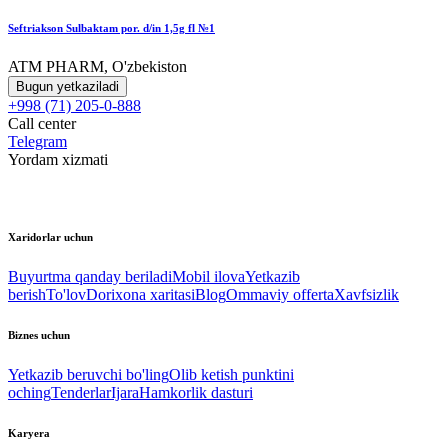
Seftriakson Sulbaktam por. d/in 1,5g fl №1
ATM PHARM, O'zbekiston
Bugun yetkaziladi
+998 (71) 205-0-888
Call center
Telegram
Yordam xizmati
Xaridorlar uchun
Buyurtma qanday beriladi
Mobil ilova
Yetkazib
berish
To'lov
Dorixona xaritasi
Blog
Ommaviy offerta
Xavfsizlik
Biznes uchun
Yetkazib beruvchi bo'ling
Olib ketish punktini
oching
Tenderlar
Ijara
Hamkorlik dasturi
Karyera