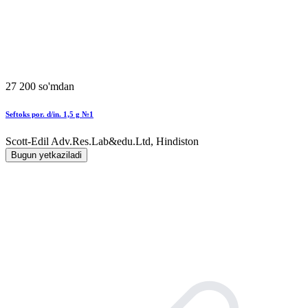
27 200 so'mdan
Seftoks por. d/in. 1,5 g №1
Scott-Edil Adv.Res.Lab&edu.Ltd, Hindiston
Bugun yetkaziladi