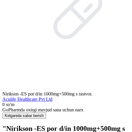
Nirikson -ES por d/in 1000mg+500mg s rastvor.
Aculife Healthcare Pvt Ltd
0 so'm
GoPharmda oxirgi mavjud sana uchun narx
Kelganida xabar berish
"Nirikson -ES por d/in 1000mg+500mg s