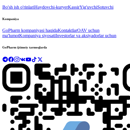
Bo'sh ish o'rinlari
Haydovchi-kuryer
Kassir
Yig'uvchi
Sotuvchi
Kompaniya
GoPharm kompaniyasi haqida
Kontaktlar
OAV uchun
ma'lumot
Kompaniya siyosati
Investorlar va aksiyadorlar uchun
GoPharm ijtimoiy tarmoqlarda