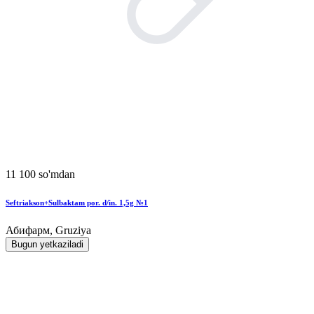
11 100 so'mdan
Seftriakson+Sulbaktam por. d/in. 1,5g №1
Абифарм, Gruziya
Bugun yetkaziladi