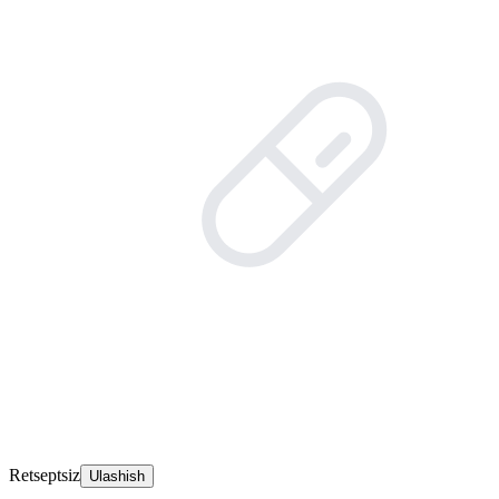
Retseptsiz
Ulashish