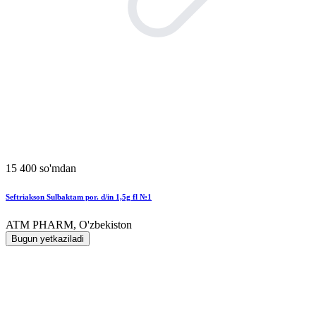
15 400 so'mdan
Seftriakson Sulbaktam por. d/in 1,5g fl №1
ATM PHARM, O'zbekiston
Bugun yetkaziladi