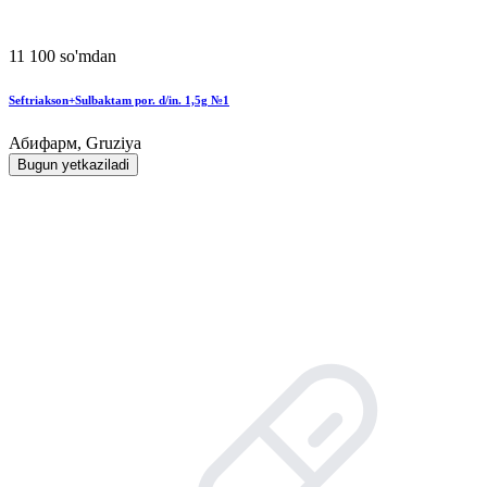
11 100 so'mdan
Seftriakson+Sulbaktam por. d/in. 1,5g №1
Абифарм, Gruziya
Bugun yetkaziladi