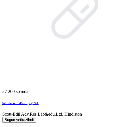
27 200 so'mdan
Seftoks por. d/in. 1,5 g №1
Scott-Edil Adv.Res.Lab&edu.Ltd, Hindiston
Bugun yetkaziladi