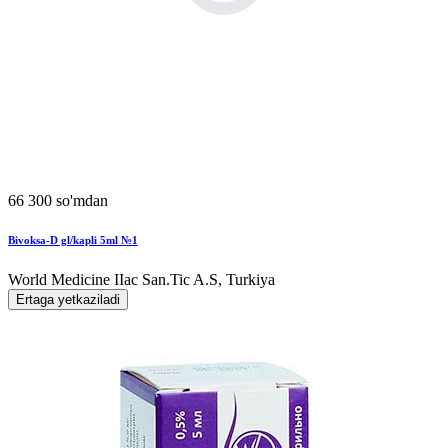
66 300 so'mdan
Bivoksa-D gl/kapli 5ml №1
World Мedicine IIac San.Tic A.S, Turkiya
Ertaga yetkaziladi