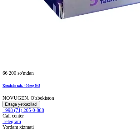
66 200 so'mdan
Kinoloks tab. 400mg №5
NOVUGEN, O'zbekiston
Ertaga yetkaziladi
+998 (71) 205-0-888
Call center
Telegram
Yordam xizmati