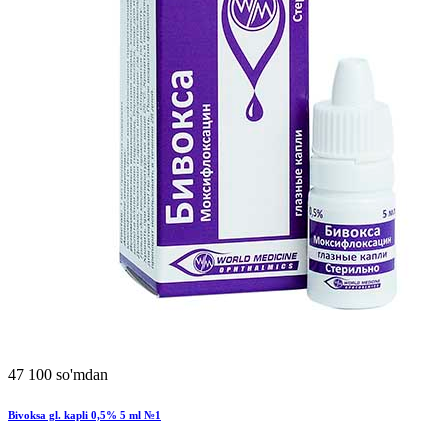
47 100 so'mdan
Bivoksa gl. kapli 0,5% 5 ml №1