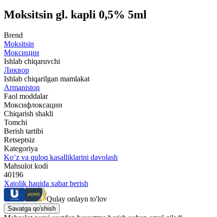
Moksitsin gl. kapli 0,5% 5ml
Brend
Moksitsin
Моксицин
Ishlab chiqaruvchi
Ликвор
Ishlab chiqarilgan mamlakat
Armaniston
Faol moddalar
Моксифлоксацин
Chiqarish shakli
Tomchi
Berish tartibi
Retseptsiz
Kategoriya
Ko‘z va quloq kasalliklarini davolash
Mahsulot kodi
40196
Xatolik haqida xabar berish
Qulay onlayn to'lov
Savatga qo'shish