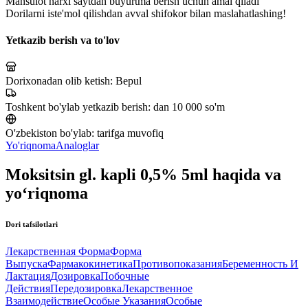
Mahsulot narxi saytdan buyurtma berish uchun amal qiladi
Dorilarni iste'mol qilishdan avval shifokor bilan maslahatlashing!
Yetkazib berish va to'lov
Dorixonadan olib ketish:
Bepul
Toshkent bo'ylab yetkazib berish:
dan 10 000 so'm
O'zbekiston bo'ylab:
tarifga muvofiq
Yo'riqnoma
Analoglar
Moksitsin gl. kapli 0,5% 5ml haqida va
yo‘riqnoma
Dori tafsilotlari
Лекарственная Форма
Форма
Выпуска
Фармакокинетика
Противопоказания
Беременность И
Лактация
Дозировка
Побочные
Действия
Передозировка
Лекарственное
Взаимодействие
Особые Указания
Особые