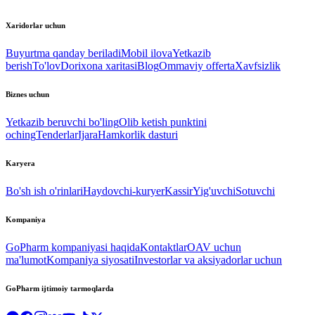
Xaridorlar uchun
Buyurtma qanday beriladi
Mobil ilova
Yetkazib
berish
To'lov
Dorixona xaritasi
Blog
Ommaviy offerta
Xavfsizlik
Biznes uchun
Yetkazib beruvchi bo'ling
Olib ketish punktini
oching
Tenderlar
Ijara
Hamkorlik dasturi
Karyera
Bo'sh ish o'rinlari
Haydovchi-kuryer
Kassir
Yig'uvchi
Sotuvchi
Kompaniya
GoPharm kompaniyasi haqida
Kontaktlar
OAV uchun
ma'lumot
Kompaniya siyosati
Investorlar va aksiyadorlar uchun
GoPharm ijtimoiy tarmoqlarda