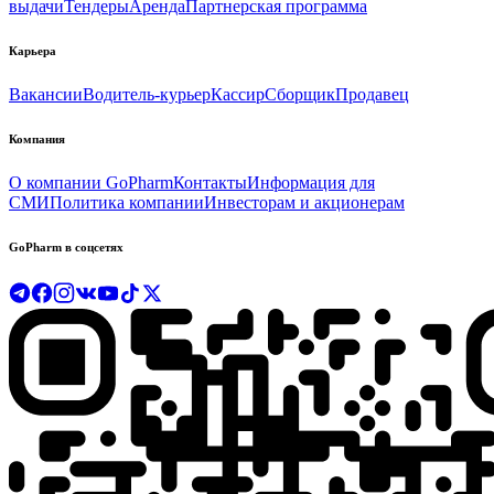
выдачи
Тендеры
Аренда
Партнерская программа
Карьера
Вакансии
Водитель-курьер
Кассир
Сборщик
Продавец
Компания
О компании GoPharm
Контакты
Информация для
СМИ
Политика компании
Инвесторам и акционерам
GoPharm в соцсетях