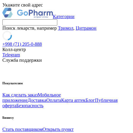
Укажите свой адрес
Категории
Поиск лекарств, например
Тримол
,
Цитрамон
+998 (71) 205-0-888
Колл-центр
Telegram
Служба поддержки
Покупателям
Как сделать заказ
Мобильное
приложение
Доставка
Оплата
Карта аптек
Блог
Публичная
оферта
Безопасность
Бизнесу
Стать поставщиком
Открыть пункт