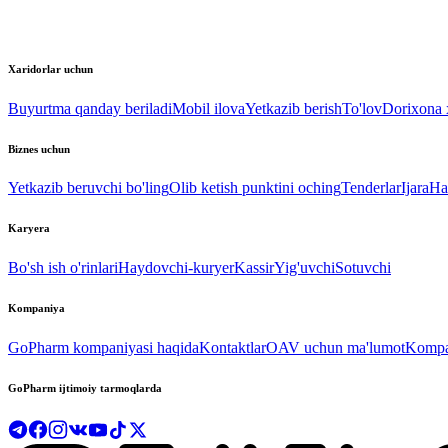
Xaridorlar uchun
Buyurtma qanday beriladi
Mobil ilova
Yetkazib berish
To'lov
Dorixona x
Biznes uchun
Yetkazib beruvchi bo'ling
Olib ketish punktini oching
Tenderlar
Ijara
Ha
Karyera
Bo'sh ish o'rinlari
Haydovchi-kuryer
Kassir
Yig'uvchi
Sotuvchi
Kompaniya
GoPharm kompaniyasi haqida
Kontaktlar
OAV uchun ma'lumot
Kompan
GoPharm ijtimoiy tarmoqlarda