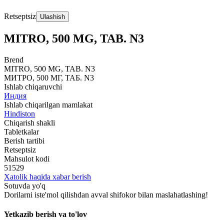
Retseptsiz
Ulashish
MITRO, 500 MG, TAB. N3
Brend
MITRO, 500 MG, TAB. N3
МИТРО, 500 МГ, ТАБ. N3
Ishlab chiqaruvchi
Индия
Ishlab chiqarilgan mamlakat
Hindiston
Chiqarish shakli
Tabletkalar
Berish tartibi
Retseptsiz
Mahsulot kodi
51529
Xatolik haqida xabar berish
Sotuvda yo'q
Dorilarni iste'mol qilishdan avval shifokor bilan maslahatlashing!
Yetkazib berish va to'lov