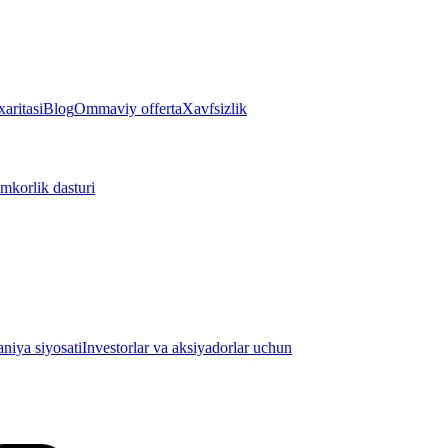
aritasi
Blog
Ommaviy offerta
Xavfsizlik
mkorlik dasturi
iya siyosati
Investorlar va aksiyadorlar uchun