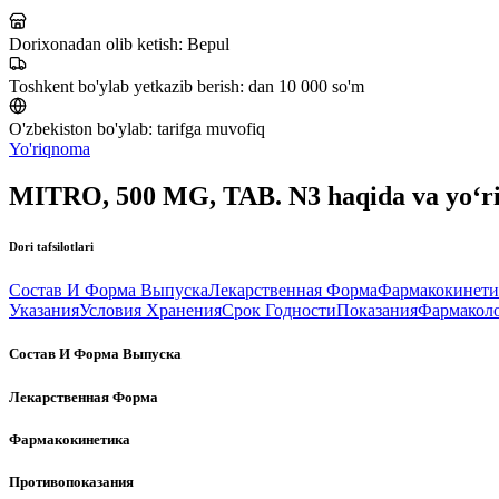
Dorixonadan olib ketish:
Bepul
Toshkent bo'ylab yetkazib berish:
dan 10 000 so'm
O'zbekiston bo'ylab:
tarifga muvofiq
Yo'riqnoma
MITRO, 500 MG, TAB. N3 haqida va yo‘
Dori tafsilotlari
Состав И Форма Выпуска
Лекарственная Форма
Фармакокинети
Указания
Условия Хранения
Срок Годности
Показания
Фармаколо
Состав И Форма Выпуска
Лекарственная Форма
Фармакокинетика
Противопоказания