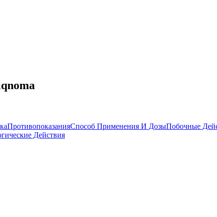
riqnoma
ка
Противопоказания
Способ Применения И Дозы
Побочные Дей
гические Действия