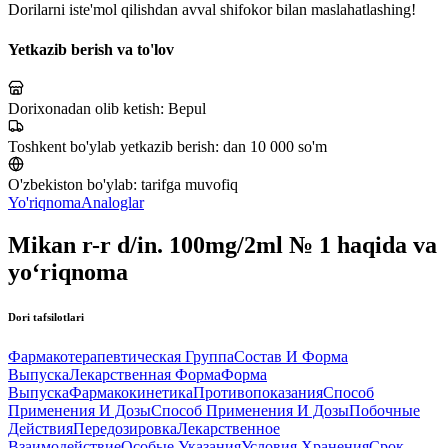
Dorilarni iste'mol qilishdan avval shifokor bilan maslahatlashing!
Yetkazib berish va to'lov
Dorixonadan olib ketish:
Bepul
Toshkent bo'ylab yetkazib berish:
dan 10 000 so'm
O'zbekiston bo'ylab:
tarifga muvofiq
Yo'riqnoma
Analoglar
Mikan r-r d/in. 100mg/2ml № 1 haqida va
yo‘riqnoma
Dori tafsilotlari
Фармакотерапевтическая Группа
Состав И Форма
Выпуска
Лекарственная Форма
Форма
Выпуска
Фармакокинетика
Противопоказания
Способ
Применения И Дозы
Способ Применения И Дозы
Побочные
Действия
Передозировка
Лекарственное
Взаимодействие
Особые Указания
Условия Хранения
Срок