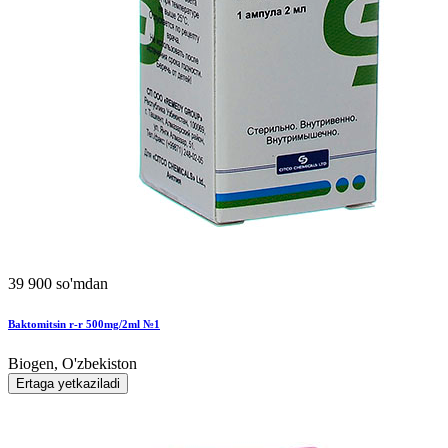
39 900 so'mdan
Baktomitsin r-r 500mg/2ml №1
Biogen, O'zbekiston
Ertaga yetkaziladi