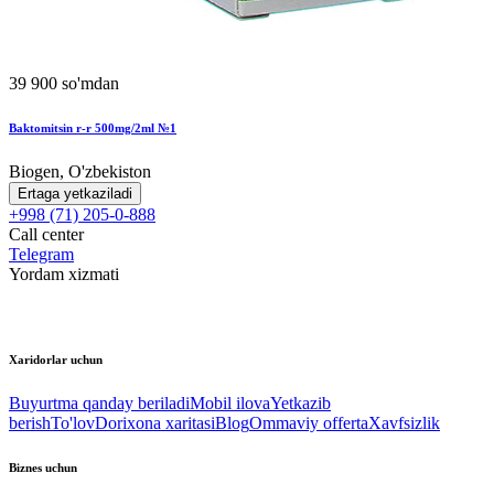
39 900 so'mdan
Baktomitsin r-r 500mg/2ml №1
Biogen, O'zbekiston
Ertaga yetkaziladi
+998 (71) 205-0-888
Call center
Telegram
Yordam xizmati
Xaridorlar uchun
Buyurtma qanday beriladi
Mobil ilova
Yetkazib
berish
To'lov
Dorixona xaritasi
Blog
Ommaviy offerta
Xavfsizlik
Biznes uchun