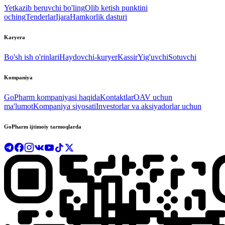
Yetkazib beruvchi bo'ling
Olib ketish punktini
oching
Tenderlar
Ijara
Hamkorlik dasturi
Karyera
Bo'sh ish o'rinlari
Haydovchi-kuryer
Kassir
Yig'uvchi
Sotuvchi
Kompaniya
GoPharm kompaniyasi haqida
Kontaktlar
OAV uchun
ma'lumot
Kompaniya siyosati
Investorlar va aksiyadorlar uchun
GoPharm ijtimoiy tarmoqlarda