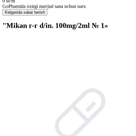
0 so'm
GoPharmda oxirgi mavjud sana uchun narx
Kelganida xabar berish
"Mikan r-r d/in. 100mg/2ml № 1»