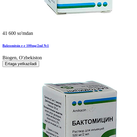
41 600 so'mdan
Baktomitsin r-r 100mg/2ml №1
Biogen, O'zbekiston
Ertaga yetkaziladi