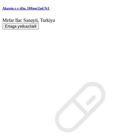
Akatsin r-r d/in. 100mg/2ml №1
Mefar Ilac Sanayii, Turkiya
Ertaga yetkaziladi