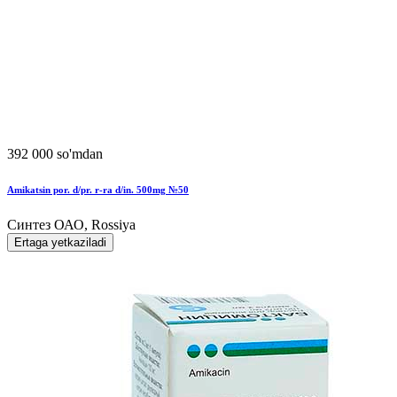
392 000 so'mdan
Amikatsin por. d/pr. r-ra d/in. 500mg №50
Синтез ОАО, Rossiya
Ertaga yetkaziladi