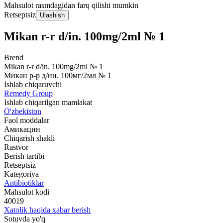
Mahsulot rasmdagidan farq qilishi mumkin
Retseptsiz
Ulashish
Mikan r-r d/in. 100mg/2ml № 1
Brend
Mikan r-r d/in. 100mg/2ml № 1
Микан р-р д/ин. 100мг/2мл № 1
Ishlab chiqaruvchi
Remedy Group
Ishlab chiqarilgan mamlakat
O'zbekiston
Faol moddalar
Амикацин
Chiqarish shakli
Rastvor
Berish tartibi
Retseptsiz
Kategoriya
Antibiotiklar
Mahsulot kodi
40019
Xatolik haqida xabar berish
Sotuvda yo'q