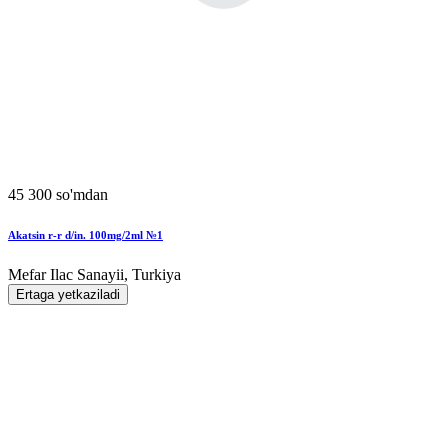
45 300 so'mdan
Akatsin r-r d/in. 100mg/2ml №1
Mefar Ilac Sanayii, Turkiya
Ertaga yetkaziladi