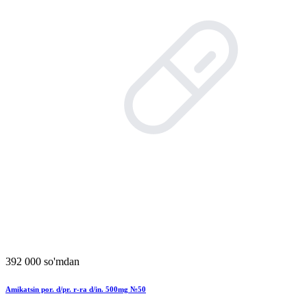
392 000 so'mdan
Amikatsin por. d/pr. r-ra d/in. 500mg №50