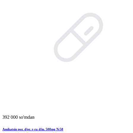
392 000 so'mdan
Amikatsin por. d/pr. r-ra d/in. 500mg №50