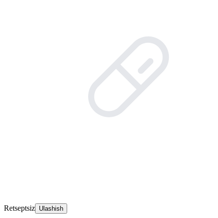
Retseptsiz
Ulashish