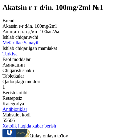
Akatsin r-r d/in. 100mg/2ml №1
Brend
Akatsin r-r d/in. 100mg/2ml
Акацин р-р д/ин. 100мг/2мл
Ishlab chiqaruvchi
Mefar Ilac Sanayii
Ishlab chiqarilgan mamlakat
Turkiya
Faol moddalar
Амикацин
Chiqarish shakli
Tabletkalar
Qadoqdagi miqdori
1
Berish tartibi
Retseptsiz
Kategoriya
Antibiotiklar
Mahsulot kodi
55666
Xatolik haqida xabar berish
Qulay onlayn to'lov