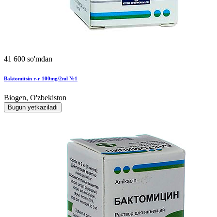
41 600 so'mdan
Baktomitsin r-r 100mg/2ml №1
Biogen, O'zbekiston
Bugun yetkaziladi