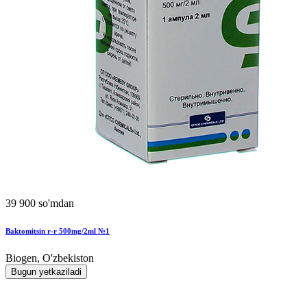
39 900 so'mdan
Baktomitsin r-r 500mg/2ml №1
Biogen, O'zbekiston
Bugun yetkaziladi