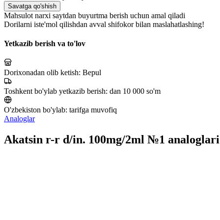
Savatga qo'shish
Mahsulot narxi saytdan buyurtma berish uchun amal qiladi
Dorilarni iste'mol qilishdan avval shifokor bilan maslahatlashing!
Yetkazib berish va to'lov
Dorixonadan olib ketish:
Bepul
Toshkent bo'ylab yetkazib berish:
dan 10 000 so'm
O'zbekiston bo'ylab:
tarifga muvofiq
Analoglar
Akatsin r-r d/in. 100mg/2ml №1 analoglari