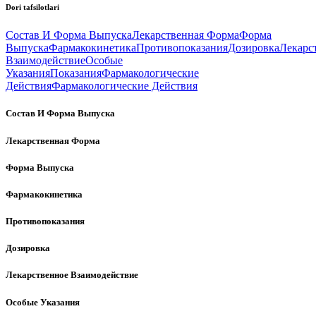
Dori tafsilotlari
Состав И Форма Выпуска
Лекарственная Форма
Форма
Выпуска
Фармакокинетика
Противопоказания
Дозировка
Лекарс
Взаимодействие
Особые
Указания
Показания
Фармакологические
Действия
Фармакологические Действия
Состав И Форма Выпуска
Лекарственная Форма
Форма Выпуска
Фармакокинетика
Противопоказания
Дозировка
Лекарственное Взаимодействие
Особые Указания