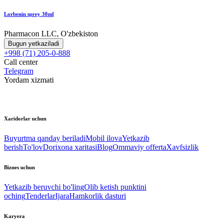
Lorbenin sprey 30ml
Pharmacon LLC, O'zbekiston
Bugun yetkaziladi
+998 (71) 205-0-888
Call center
Telegram
Yordam xizmati
Xaridorlar uchun
Buyurtma qanday beriladi
Mobil ilova
Yetkazib
berish
To'lov
Dorixona xaritasi
Blog
Ommaviy offerta
Xavfsizlik
Biznes uchun
Yetkazib beruvchi bo'ling
Olib ketish punktini
oching
Tenderlar
Ijara
Hamkorlik dasturi
Karyera