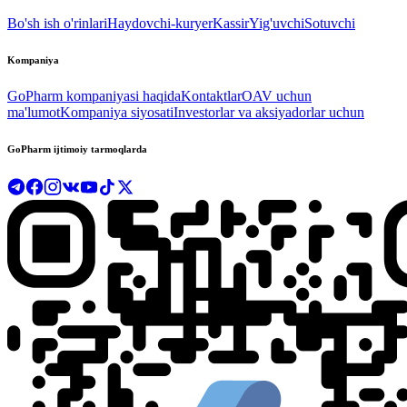
Bo'sh ish o'rinlari
Haydovchi-kuryer
Kassir
Yig'uvchi
Sotuvchi
Kompaniya
GoPharm kompaniyasi haqida
Kontaktlar
OAV uchun
ma'lumot
Kompaniya siyosati
Investorlar va aksiyadorlar uchun
GoPharm ijtimoiy tarmoqlarda