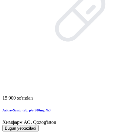
15 900 so'mdan
Azitro-Santo tab. p/o 500mg №3
Химфарм АО, Qozog'iston
Bugun yetkaziladi