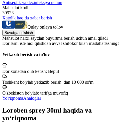
Antiseptik va dezinfeksiya uchun
Mahsulot kodi
39923
Xatolik haqida xabar berish
Qulay onlayn to'lov
Savatga qo'shish
Mahsulot narxi saytdan buyurtma berish uchun amal qiladi
Dorilarni iste'mol qilishdan avval shifokor bilan maslahatlashing!
Yetkazib berish va to'lov
Dorixonadan olib ketish:
Bepul
Toshkent bo'ylab yetkazib berish:
dan 10 000 so'm
O'zbekiston bo'ylab:
tarifga muvofiq
Yo'riqnoma
Analoglar
Loroben sprey 30ml haqida va
yo‘riqnoma