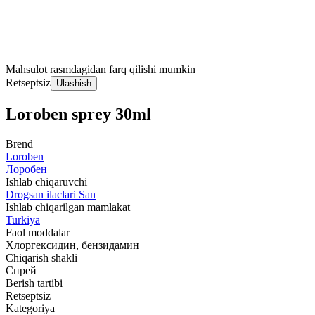
Mahsulot rasmdagidan farq qilishi mumkin
Retseptsiz
Ulashish
Loroben sprey 30ml
Brend
Loroben
Лоробен
Ishlab chiqaruvchi
Drogsan ilaclari San
Ishlab chiqarilgan mamlakat
Turkiya
Faol moddalar
Хлоргексидин, бензидамин
Chiqarish shakli
Спрей
Berish tartibi
Retseptsiz
Kategoriya