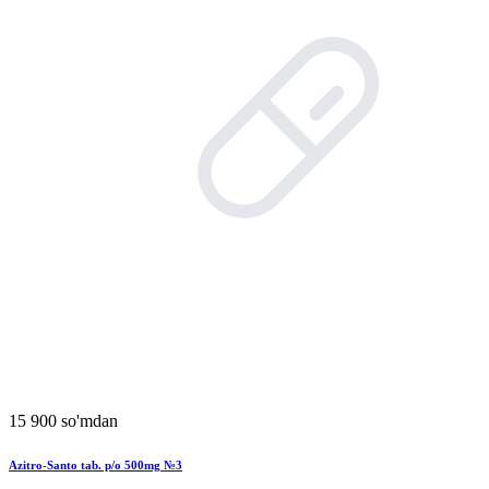
15 900 so'mdan
Azitro-Santo tab. p/o 500mg №3