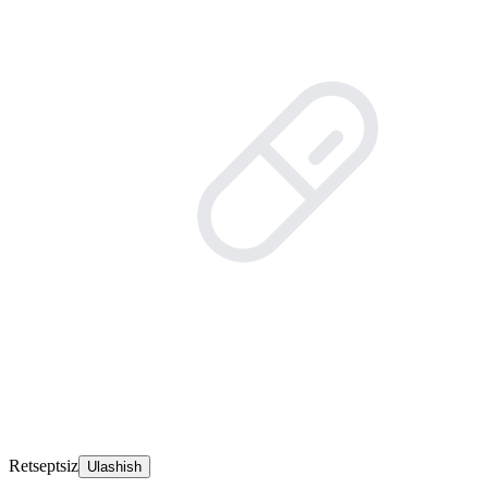
Retseptsiz
Ulashish