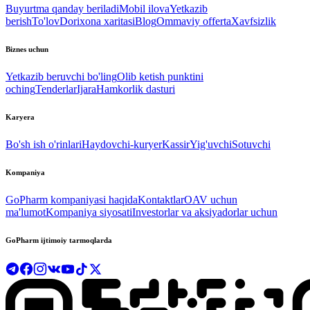
Buyurtma qanday beriladi
Mobil ilova
Yetkazib
berish
To'lov
Dorixona xaritasi
Blog
Ommaviy offerta
Xavfsizlik
Biznes uchun
Yetkazib beruvchi bo'ling
Olib ketish punktini
oching
Tenderlar
Ijara
Hamkorlik dasturi
Karyera
Bo'sh ish o'rinlari
Haydovchi-kuryer
Kassir
Yig'uvchi
Sotuvchi
Kompaniya
GoPharm kompaniyasi haqida
Kontaktlar
OAV uchun
ma'lumot
Kompaniya siyosati
Investorlar va aksiyadorlar uchun
GoPharm ijtimoiy tarmoqlarda