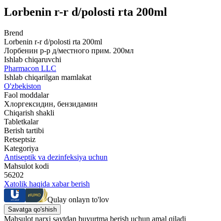
Lorbenin r-r d/polosti rta 200ml
Brend
Lorbenin r-r d/polosti rta 200ml
Лорбенин р-р д/местного прим. 200мл
Ishlab chiqaruvchi
Pharmacon LLC
Ishlab chiqarilgan mamlakat
O'zbekiston
Faol moddalar
Хлоргексидин, бензидамин
Chiqarish shakli
Tabletkalar
Berish tartibi
Retseptsiz
Kategoriya
Antiseptik va dezinfeksiya uchun
Mahsulot kodi
56202
Xatolik haqida xabar berish
Qulay onlayn to'lov
Savatga qo'shish
Mahsulot narxi saytdan buyurtma berish uchun amal qiladi