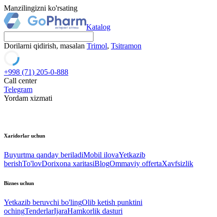
Manzilingizni ko'rsating
Katalog
Dorilarni qidirish, masalan
Trimol
,
Tsitramon
+998 (71) 205-0-888
Call center
Telegram
Yordam xizmati
Xaridorlar uchun
Buyurtma qanday beriladi
Mobil ilova
Yetkazib
berish
To'lov
Dorixona xaritasi
Blog
Ommaviy offerta
Xavfsizlik
Biznes uchun
Yetkazib beruvchi bo'ling
Olib ketish punktini
oching
Tenderlar
Ijara
Hamkorlik dasturi