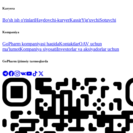
Karyera
Bo'sh ish o'rinlari
Haydovchi-kuryer
Kassir
Yig'uvchi
Sotuvchi
Kompaniya
GoPharm kompaniyasi haqida
Kontaktlar
OAV uchun
ma'lumot
Kompaniya siyosati
Investorlar va aksiyadorlar uchun
GoPharm ijtimoiy tarmoqlarda