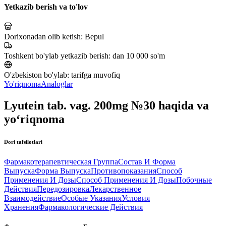
Yetkazib berish va to'lov
Dorixonadan olib ketish:
Bepul
Toshkent bo'ylab yetkazib berish:
dan 10 000 so'm
O'zbekiston bo'ylab:
tarifga muvofiq
Yo'riqnoma
Analoglar
Lyutein tab. vag. 200mg №30 haqida va
yo‘riqnoma
Dori tafsilotlari
Фармакотерапевтическая Группа
Состав И Форма
Выпуска
Форма Выпуска
Противопоказания
Способ
Применения И Дозы
Способ Применения И Дозы
Побочные
Действия
Передозировка
Лекарственное
Взаимодействие
Особые Указания
Условия
Хранения
Фармакологические Действия