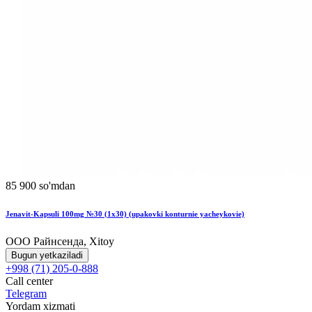
85 900 so'mdan
Jenavit-Kapsuli 100mg №30 (1x30) (upakovki konturnie yacheykovie)
ООО Райнсенда, Xitoy
Bugun yetkaziladi
+998 (71) 205-0-888
Call center
Telegram
Yordam xizmati