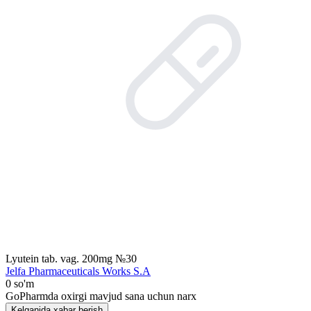
Lyutein tab. vag. 200mg №30
Jelfa Pharmaceuticals Works S.A
0 so'm
GoPharmda oxirgi mavjud sana uchun narx
Kelganida xabar berish