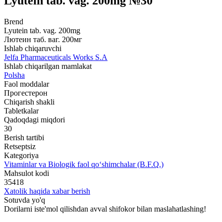
Lyutein tab. vag. 200mg №30
Brend
Lyutein tab. vag. 200mg
Лютеин таб. ваг. 200мг
Ishlab chiqaruvchi
Jelfa Pharmaceuticals Works S.A
Ishlab chiqarilgan mamlakat
Polsha
Faol moddalar
Прогестерон
Chiqarish shakli
Tabletkalar
Qadoqdagi miqdori
30
Berish tartibi
Retseptsiz
Kategoriya
Vitaminlar va Biologik faol qo‘shimchalar (B.F.Q.)
Mahsulot kodi
35418
Xatolik haqida xabar berish
Sotuvda yo'q
Dorilarni iste'mol qilishdan avval shifokor bilan maslahatlashing!