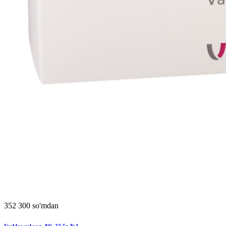
352 300 so'mdan
Vasklor gel vag. 8% 22,5g №1