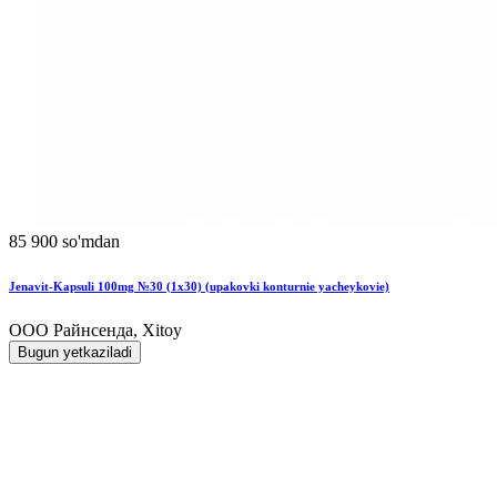
85 900 so'mdan
Jenavit-Kapsuli 100mg №30 (1x30) (upakovki konturnie yacheykovie)
ООО Райнсенда, Xitoy
Bugun yetkaziladi