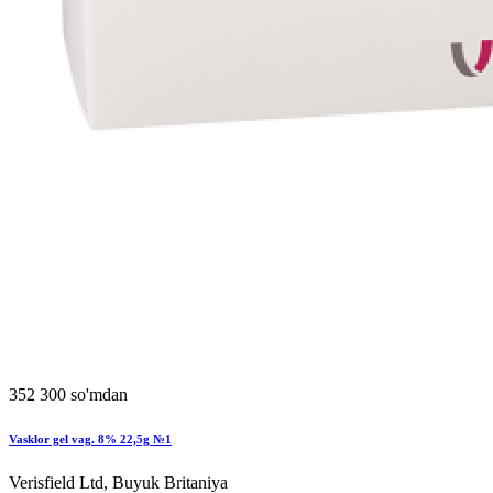
352 300 so'mdan
Vasklor gel vag. 8% 22,5g №1
Verisfield Ltd, Buyuk Britaniya