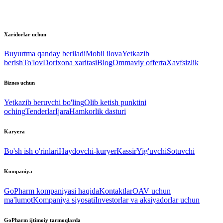
Xaridorlar uchun
Buyurtma qanday beriladi
Mobil ilova
Yetkazib
berish
To'lov
Dorixona xaritasi
Blog
Ommaviy offerta
Xavfsizlik
Biznes uchun
Yetkazib beruvchi bo'ling
Olib ketish punktini
oching
Tenderlar
Ijara
Hamkorlik dasturi
Karyera
Bo'sh ish o'rinlari
Haydovchi-kuryer
Kassir
Yig'uvchi
Sotuvchi
Kompaniya
GoPharm kompaniyasi haqida
Kontaktlar
OAV uchun
ma'lumot
Kompaniya siyosati
Investorlar va aksiyadorlar uchun
GoPharm ijtimoiy tarmoqlarda