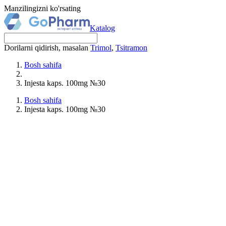
Manzilingizni ko'rsating
Katalog
Dorilarni qidirish, masalan
Trimol
,
Tsitramon
Bosh sahifa
Injesta kaps. 100mg №30
Bosh sahifa
Injesta kaps. 100mg №30