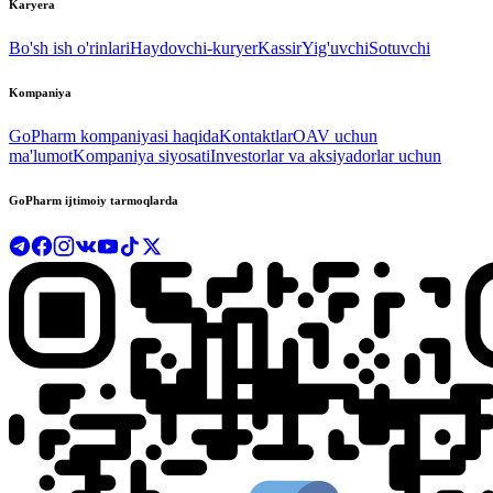
Karyera
Bo'sh ish o'rinlari
Haydovchi-kuryer
Kassir
Yig'uvchi
Sotuvchi
Kompaniya
GoPharm kompaniyasi haqida
Kontaktlar
OAV uchun
ma'lumot
Kompaniya siyosati
Investorlar va aksiyadorlar uchun
GoPharm ijtimoiy tarmoqlarda