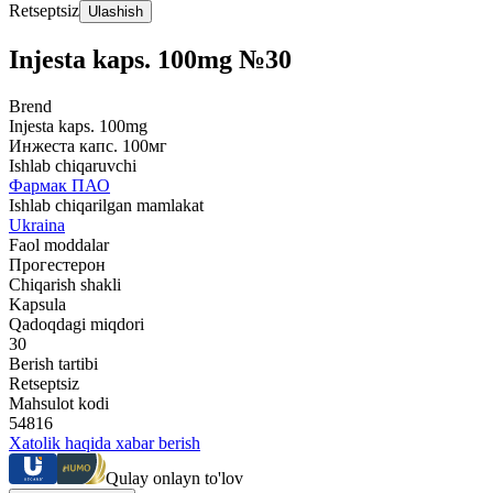
Retseptsiz
Ulashish
Injesta kaps. 100mg №30
Brend
Injesta kaps. 100mg
Инжеста капс. 100мг
Ishlab chiqaruvchi
Фармак ПАО
Ishlab chiqarilgan mamlakat
Ukraina
Faol moddalar
Прогестерон
Chiqarish shakli
Kapsula
Qadoqdagi miqdori
30
Berish tartibi
Retseptsiz
Mahsulot kodi
54816
Xatolik haqida xabar berish
Qulay onlayn to'lov