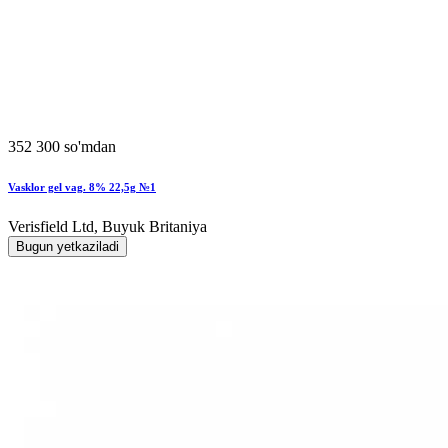
352 300 so'mdan
Vasklor gel vag. 8% 22,5g №1
Verisfield Ltd, Buyuk Britaniya
Bugun yetkaziladi