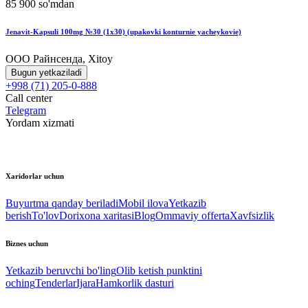
85 900 so'mdan
Jenavit-Kapsuli 100mg №30 (1x30) (upakovki konturnie yacheykovie)
ООО Райнсенда, Xitoy
Bugun yetkaziladi
+998 (71) 205-0-888
Call center
Telegram
Yordam xizmati
Xaridorlar uchun
Buyurtma qanday beriladi
Mobil ilova
Yetkazib
berish
To'lov
Dorixona xaritasi
Blog
Ommaviy offerta
Xavfsizlik
Biznes uchun
Yetkazib beruvchi bo'ling
Olib ketish punktini
oching
Tenderlar
Ijara
Hamkorlik dasturi