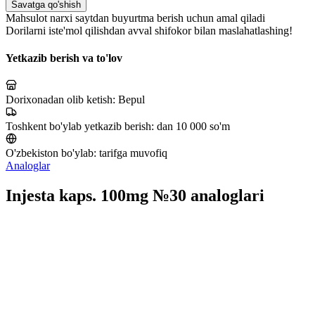
Savatga qo'shish
Mahsulot narxi saytdan buyurtma berish uchun amal qiladi
Dorilarni iste'mol qilishdan avval shifokor bilan maslahatlashing!
Yetkazib berish va to'lov
Dorixonadan olib ketish:
Bepul
Toshkent bo'ylab yetkazib berish:
dan 10 000 so'm
O'zbekiston bo'ylab:
tarifga muvofiq
Analoglar
Injesta kaps. 100mg №30 analoglari